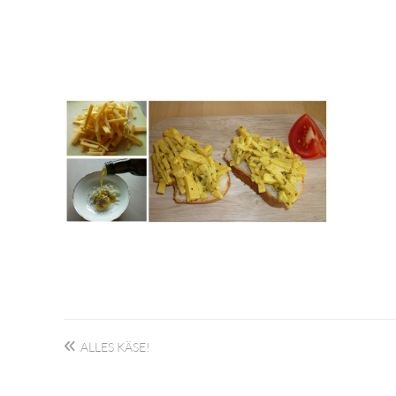
Beitragsnavigation
ALLES KÄSE!