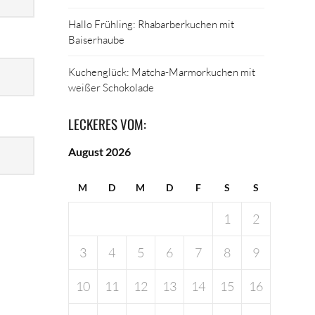
Hallo Frühling: Rhabarberkuchen mit
Baiserhaube
Kuchenglück: Matcha-Marmorkuchen mit
weißer Schokolade
LECKERES VOM:
August 2026
M
D
M
D
F
S
S
1
2
3
4
5
6
7
8
9
10
11
12
13
14
15
16