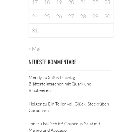
17
18
19
20
21
22
23
24
25
26
27
28
29
30
31
« Mai
NEUESTE KOMMENTARE
Mendy
zu
Süß & fruchtig:
Blätterteigtaschen mit Quark und
Blaubeeren
Holger
zu
Ein Teller voll Glück: Steckrüben-
Carbonara
Toni
zu
Iss Dich fit! Couscous-Salat mit
Mango und Avocado