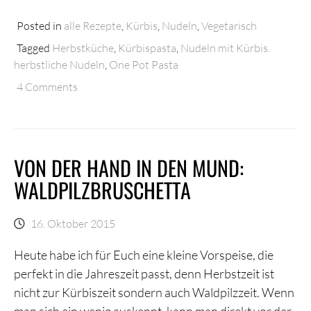
Posted in
alle Rezepte
,
Kürbis
,
Nudeln
,
Vegetarisch
Tagged
Herbstküche
,
Kürbispasta
,
Nudeln mit Kürbis.
herbstliche Nudeln
,
One Pot Pasta
4 Comments
VON DER HAND IN DEN MUND:
WALDPILZBRUSCHETTA
16. Oktober 2015
Heute habe ich für Euch eine kleine Vorspeise, die
perfekt in die Jahreszeit passt, denn Herbstzeit ist
nicht zur Kürbiszeit sondern auch Waldpilzzeit. Wenn
man sich ein wenig auskennt, kann man direkt vor der