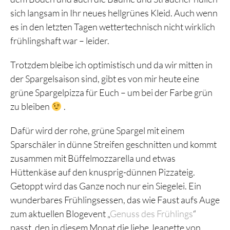
sich langsam in Ihr neues hellgrünes Kleid. Auch wenn
es in den letzten Tagen wettertechnisch nicht wirklich
frühlingshaft war – leider.
Trotzdem bleibe ich optimistisch und da wir mitten in
der Spargelsaison sind, gibt es von mir heute eine
grüne Spargelpizza für Euch – um bei der Farbe grün
zu bleiben
.
Dafür wird der rohe, grüne Spargel mit einem
Sparschäler in dünne Streifen geschnitten und kommt
zusammen mit Büffelmozzarella und etwas
Hüttenkäse auf den knusprig-dünnen Pizzateig.
Getoppt wird das Ganze noch nur ein Siegelei. Ein
wunderbares Frühlingsessen, das wie Faust aufs Auge
zum aktuellen Blogevent „
Genuss des Frühlings
“
passt, den in diesem Monat die liebe Jeanette von