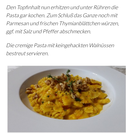
Den Topfinhalt nun erhitzen und unter Rühren die
Pasta gar kochen. Zum Schluß das Ganze noch mit
Parmesan und frischen Thymianblättchen würzen,
ggf. mit Salz und Pfeffer abschmecken.
Die cremige Pasta mit keingehackten Walnüssen
bestreut servieren.