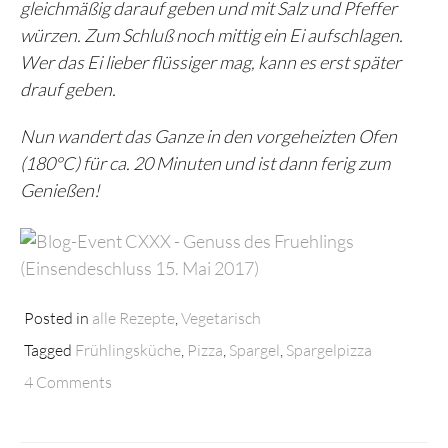
gleichmäßig darauf geben und mit Salz und Pfeffer
würzen. Zum Schluß noch mittig ein Ei aufschlagen.
Wer das Ei lieber flüssiger mag, kann es erst später
drauf geben.
Nun wandert das Ganze in den vorgeheizten Ofen
(180°C) für ca. 20 Minuten und ist dann ferig zum
Genießen!
Posted in
alle Rezepte
,
Vegetarisch
Tagged
Frühlingsküche
,
Pizza
,
Spargel
,
Spargelpizza
4 Comments