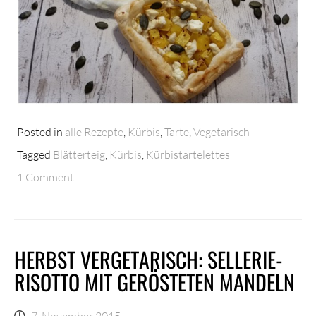
Posted in
alle Rezepte
,
Kürbis
,
Tarte
,
Vegetarisch
Tagged
Blätterteig
,
Kürbis
,
Kürbistartelettes
1 Comment
HERBST VERGETARISCH: SELLERIE-
RISOTTO MIT GERÖSTETEN MANDELN
7. November 2015