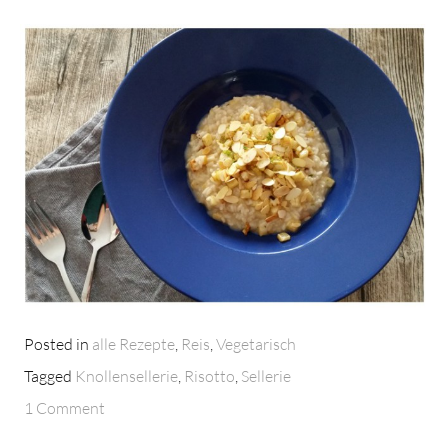
Posted in
alle Rezepte
,
Reis
,
Vegetarisch
Tagged
Knollensellerie
,
Risotto
,
Sellerie
1 Comment