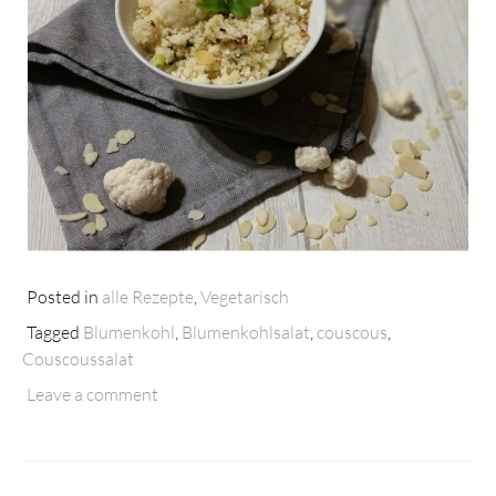
Posted in
alle Rezepte
,
Vegetarisch
Tagged
Blumenkohl
,
Blumenkohlsalat
,
couscous
,
Couscoussalat
Leave a comment