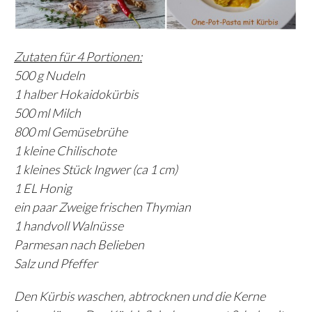
Zutaten für 4 Portionen:
500 g Nudeln
1 halber Hokaidokürbis
500 ml Milch
800 ml Gemüsebrühe
1 kleine Chilischote
1 kleines Stück Ingwer (ca 1 cm)
1 EL Honig
ein paar Zweige frischen Thymian
1 handvoll Walnüsse
Parmesan nach Belieben
Salz und Pfeffer
Den Kürbis waschen, abtrocknen und die Kerne