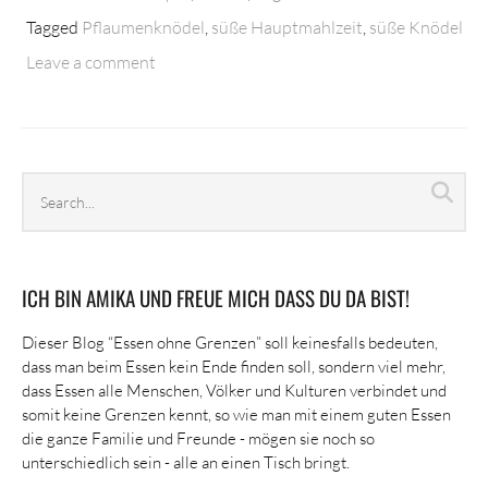
Tagged
Pflaumenknödel
,
süße Hauptmahlzeit
,
süße Knödel
Leave a comment
Search
Sea
archives
ICH BIN AMIKA UND FREUE MICH DASS DU DA BIST!
Dieser Blog “Essen ohne Grenzen” soll keinesfalls bedeuten,
dass man beim Essen kein Ende finden soll, sondern viel mehr,
dass Essen alle Menschen, Völker und Kulturen verbindet und
somit keine Grenzen kennt, so wie man mit einem guten Essen
die ganze Familie und Freunde - mögen sie noch so
unterschiedlich sein - alle an einen Tisch bringt.