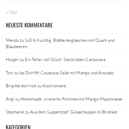
« Mai
NEUESTE KOMMENTARE
Mendy
zu
Süß & fruchtig: Blätterteigtaschen mit Quark und
Blaubeeren
Holger
zu
Ein Teller voll Glück: Steckrüben-Carbonara
Toni
zu
Iss Dich fit! Couscous-Salat mit Mango und Avocado
Brigitte dorrinck
zu
Kochromane
Angi
zu
Homemade: zweierlei Pommes mit Mango-Mayonnaise
Stephanie
zu
Aus dem Suppentopf: Gulaschsuppe im Brotlaib
KATEGORIEN