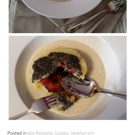
Posted in
alle Rezepte
,
Süsses
,
Vegetarisch