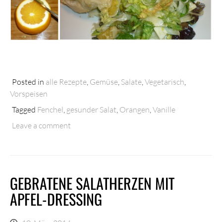
Posted in
alle Rezepte
,
Gemüse
,
Salate
,
Vegetarisch
,
Vorspeisen
Tagged
Fenchel
,
gesunder Salat
,
Orangen
,
Vanille
Leave a comment
GEBRATENE SALATHERZEN MIT
APFEL-DRESSING