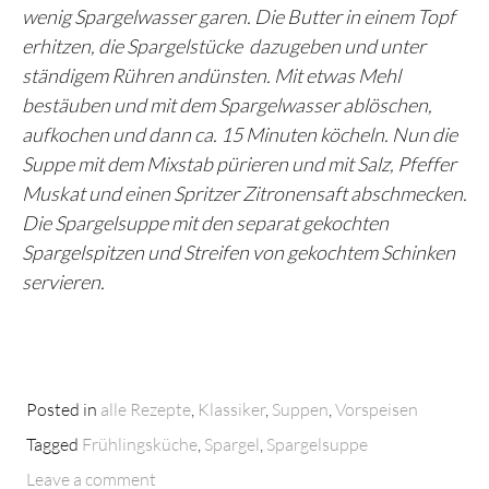
wenig Spargelwasser garen. Die Butter in einem Topf
erhitzen, die Spargelstücke dazugeben und unter
ständigem Rühren andünsten. Mit etwas Mehl
bestäuben und mit dem Spargelwasser ablöschen,
aufkochen und dann ca. 15 Minuten köcheln. Nun die
Suppe mit dem Mixstab pürieren und mit Salz, Pfeffer
Muskat und einen Spritzer Zitronensaft abschmecken.
Die Spargelsuppe mit den separat gekochten
Spargelspitzen und Streifen von gekochtem Schinken
servieren.
Posted in
alle Rezepte
,
Klassiker
,
Suppen
,
Vorspeisen
Tagged
Frühlingsküche
,
Spargel
,
Spargelsuppe
Leave a comment