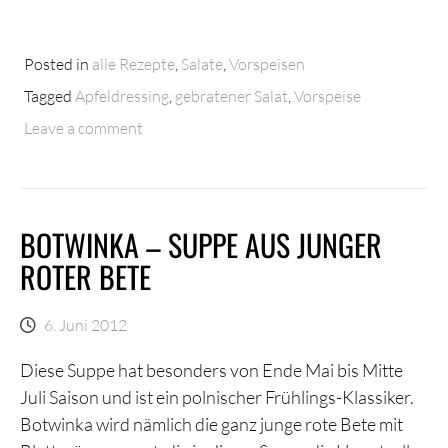
Posted in
alle Rezepte
,
Salate
,
Vorspeisen
Tagged
Apfeldressing
,
gebratener Salat
,
Vorspeise
Leave a comment
BOTWINKA – SUPPE AUS JUNGER
ROTER BETE
6. Juni 2012
Diese Suppe hat besonders von Ende Mai bis Mitte
Juli Saison und ist ein polnischer Frühlings-Klassiker.
Botwinka wird nämlich die ganz junge rote Bete mit