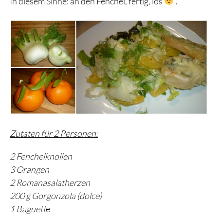
In diesem Sinne: an den Fenchel, fertig, los
.
Zutaten für 2 Personen:
2 Fenchelknollen
3 Orangen
2 Romanasalatherzen
200 g Gorgonzola (dolce)
1 Baguett
e