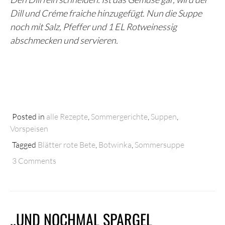
Dill und Créme fraiche hinzugefügt. Nun die Suppe
noch mit Salz, Pfeffer und 1 EL Rotweinessig
abschmecken und servieren.
Posted in
alle Rezepte
,
Sommergerichte
,
Suppen
,
Vorspeisen
Tagged
Blätter rote Bete
,
Botwinka
,
Sommersuppe
3 Comments
..UND NOCHMAL SPARGEL