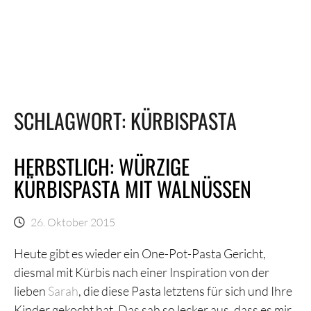
SCHLAGWORT:
KÜRBISPASTA
HERBSTLICH: WÜRZIGE
KÜRBISPASTA MIT WALNÜSSEN
26. Oktober 2015
Heute gibt es wieder ein One-Pot-Pasta Gericht,
diesmal mit Kürbis nach einer Inspiration von der
lieben
Sarah
, die diese Pasta letztens für sich und Ihre
Kinder gekocht hat. Das sah so lecker aus, dass es mir