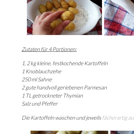
Zutaten für 4 Portionen:
1, 2 kg kleine, festkochende Kartoffeln
1 Knoblauchzehe
250 ml Sahne
2 gute handvoll geriebenen Parmesan
1 TL getrockneter Thymian
Salz und Pfeffer
Die Kartoffeln waschen und jeweils
fächerartig a