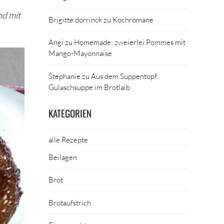
nd mit
Brigitte dorrinck
zu
Kochromane
Angi
zu
Homemade: zweierlei Pommes mit
Mango-Mayonnaise
Stephanie
zu
Aus dem Suppentopf:
Gulaschsuppe im Brotlaib
KATEGORIEN
alle Rezepte
Beilagen
Brot
Brotaufstrich