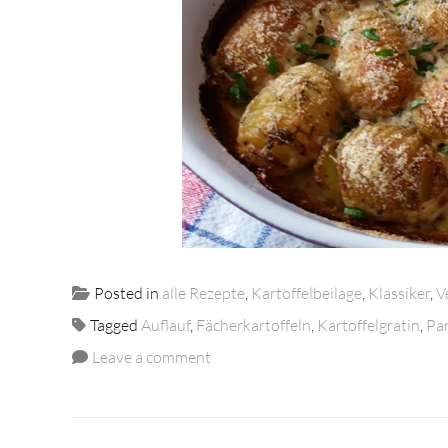
Posted in
alle Rezepte
,
Kartoffelbeilage
,
Klassiker
,
V
Tagged
Auflauf
,
Fächerkartoffeln
,
Kartoffelgratin
,
Pa
Leave a comment