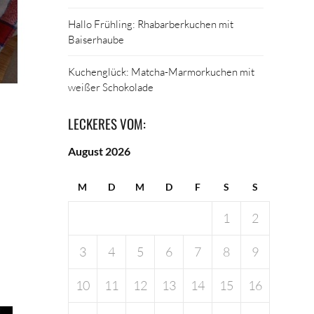
Hallo Frühling: Rhabarberkuchen mit
Baiserhaube
Kuchenglück: Matcha-Marmorkuchen mit
weißer Schokolade
LECKERES VOM:
August 2026
M
D
M
D
F
S
S
1
2
3
4
5
6
7
8
9
10
11
12
13
14
15
16