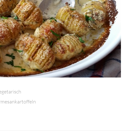
egetarisch
rmesankartoffeln