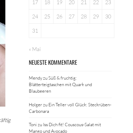
17
18
19
20
21
22
23
24
25
26
27
28
29
30
31
« Mai
NEUESTE KOMMENTARE
Mendy
zu
Süß & fruchtig:
Blätterteigtaschen mit Quark und
Blaubeeren
Holger
zu
Ein Teller voll Glück: Steckrüben-
Carbonara
äftig
Toni
zu
Iss Dich fit! Couscous-Salat mit
Mango und Avocado