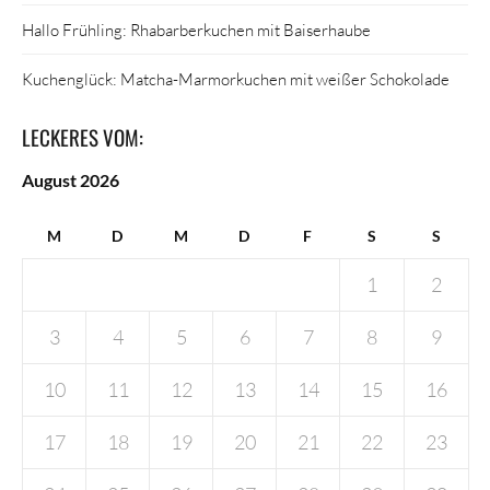
Hallo Frühling: Rhabarberkuchen mit Baiserhaube
Kuchenglück: Matcha-Marmorkuchen mit weißer Schokolade
LECKERES VOM:
August 2026
M
D
M
D
F
S
S
1
2
3
4
5
6
7
8
9
10
11
12
13
14
15
16
17
18
19
20
21
22
23