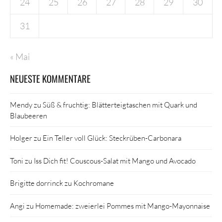
24
25
26
27
28
29
30
31
« Mai
NEUESTE KOMMENTARE
Mendy
zu
Süß & fruchtig: Blätterteigtaschen mit Quark und
Blaubeeren
Holger
zu
Ein Teller voll Glück: Steckrüben-Carbonara
Toni
zu
Iss Dich fit! Couscous-Salat mit Mango und Avocado
Brigitte dorrinck
zu
Kochromane
Angi
zu
Homemade: zweierlei Pommes mit Mango-Mayonnaise