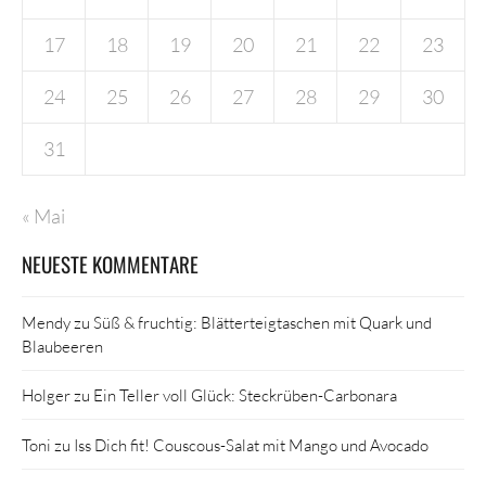
17
18
19
20
21
22
23
24
25
26
27
28
29
30
31
« Mai
NEUESTE KOMMENTARE
Mendy
zu
Süß & fruchtig: Blätterteigtaschen mit Quark und
Blaubeeren
Holger
zu
Ein Teller voll Glück: Steckrüben-Carbonara
Toni
zu
Iss Dich fit! Couscous-Salat mit Mango und Avocado