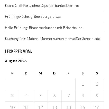
Keine Grill-Party ohne Dips: ein buntes Dip-Trio
Frühlingsküche: grüne Spargelpizza
Hallo Frühling: Rhabarberkuchen mit Baiserhaube
Kuchenglück: Matcha-Marmorkuchen mit weißer Schokolade
LECKERES VOM:
August 2026
M
D
M
D
F
S
S
1
2
3
4
5
6
7
8
9
10
11
12
13
14
15
16