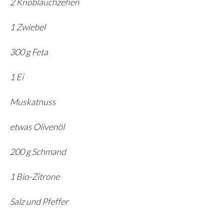
2 Knoblauchzehen
1 Zwiebel
300 g Feta
1 Ei
Muskatnuss
etwas Olivenöl
200 g Schmand
1 Bio-Zitrone
Salz und Pfeffer