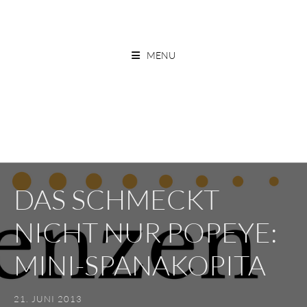
Skip
to
ESSEN OHNE GRENZEN
content
MENU
DAS SCHMECKT
NICHT NUR POPEYE:
MINI-SPANAKOPITA
21. JUNI 2013