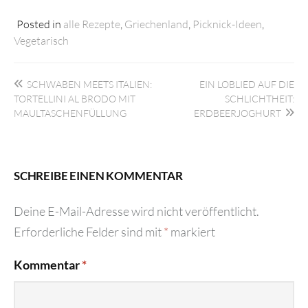
Posted in
alle Rezepte
,
Griechenland
,
Picknick-Ideen
,
Vegetarisch
Beitragsnavigation
SCHWABEN MEETS ITALIEN:
EIN LOBLIED AUF DIE
TORTELLINI AL BRODO MIT
SCHLICHTHEIT:
MAULTASCHENFÜLLUNG
ERDBEERJOGHURT
SCHREIBE EINEN KOMMENTAR
Deine E-Mail-Adresse wird nicht veröffentlicht.
Erforderliche Felder sind mit
*
markiert
Kommentar
*