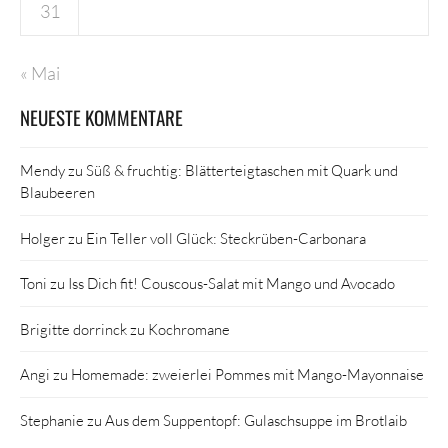
31
« Mai
NEUESTE KOMMENTARE
Mendy
zu
Süß & fruchtig: Blätterteigtaschen mit Quark und
Blaubeeren
Holger
zu
Ein Teller voll Glück: Steckrüben-Carbonara
Toni
zu
Iss Dich fit! Couscous-Salat mit Mango und Avocado
Brigitte dorrinck
zu
Kochromane
Angi
zu
Homemade: zweierlei Pommes mit Mango-Mayonnaise
Stephanie
zu
Aus dem Suppentopf: Gulaschsuppe im Brotlaib