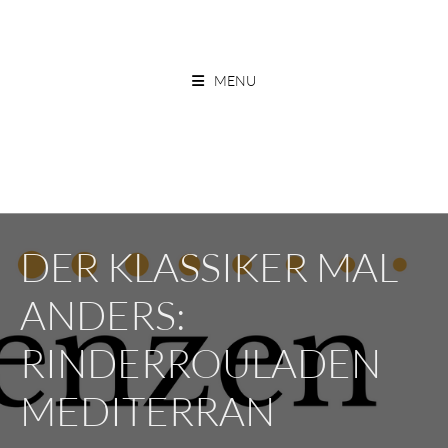
Skip
to
ESSEN OHNE GRENZEN
content
MENU
DER KLASSIKER MAL
ANDERS:
RINDERROULADEN
MEDITERRAN