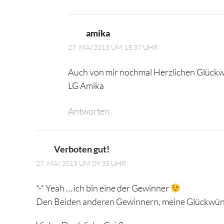
amika
27. MAI 2013 UM 15:37 UHR
Auch von mir nochmal Herzlichen Glückw
LG Amika
Antworten
Verboten gut!
27. MAI 2013 UM 09:35 UHR
*-* Yeah … ich bin eine der Gewinner
Den Beiden anderen Gewinnern, meine Glückwüns