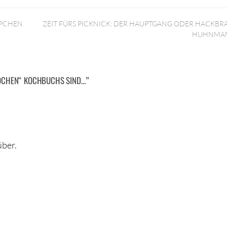
PPCHEN
ZEIT FÜRS PICKNICK: DER HAUPTGANG ODER HACKBR
HUHNMA
KOCHEN“ KOCHBUCHS SIND…
”
über.