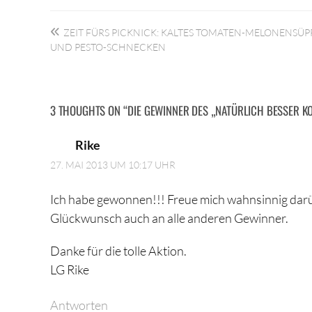
Beitragsnavigation
ZEIT FÜRS PICKNICK: KALTES TOMATEN-MELONENSÜ
UND PESTO-SCHNECKEN
3 THOUGHTS ON “
DIE GEWINNER DES „NATÜRLICH BESSER 
Rike
27. MAI 2013 UM 10:17 UHR
Ich habe gewonnen!!! Freue mich wahnsinnig dar
Glückwunsch auch an alle anderen Gewinner.
Danke für die tolle Aktion.
LG Rike
Antworten