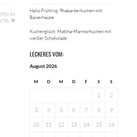
Hallo Frühling: Rhabarberkuchen mit
ATEN IM
Baiserhaube
NTEL
Kuchenglück: Matcha-Marmorkuchen mit
weißer Schokolade
LECKERES VOM:
August 2026
M
D
M
D
F
S
S
1
2
3
4
5
6
7
8
9
10
11
12
13
14
15
16