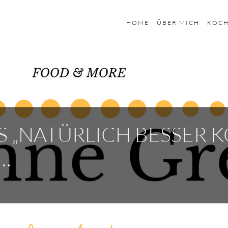
HOME
ÜBER MICH
KOC
S „NATÜRLICH BESSER 
…