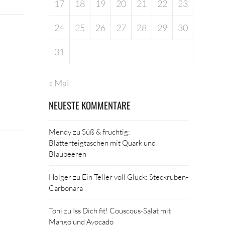
17
18
19
20
21
22
23
24
25
26
27
28
29
30
31
« Mai
NEUESTE KOMMENTARE
Mendy
zu
Süß & fruchtig:
Blätterteigtaschen mit Quark und
Blaubeeren
Holger
zu
Ein Teller voll Glück: Steckrüben-
Carbonara
Toni
zu
Iss Dich fit! Couscous-Salat mit
Mango und Avocado