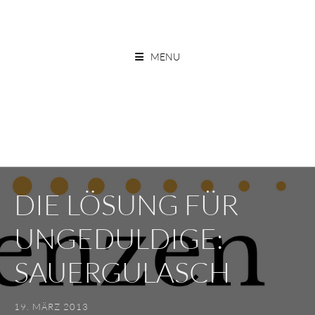
Skip
to
ESSEN OHNE GRENZEN
content
MENU
DIE LÖSUNG FÜR
UNGEDULDIGE:
SAUERGULASCH
19. MÄRZ 2013