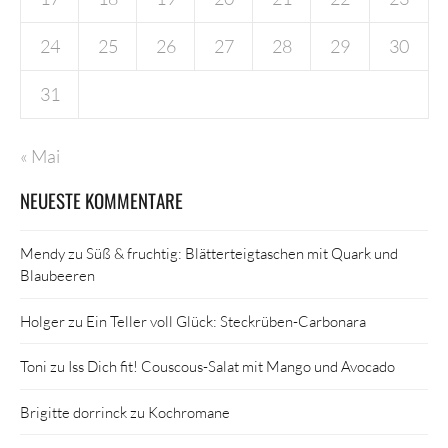
24
25
26
27
28
29
30
31
« Mai
NEUESTE KOMMENTARE
Mendy
zu
Süß & fruchtig: Blätterteigtaschen mit Quark und
Blaubeeren
Holger
zu
Ein Teller voll Glück: Steckrüben-Carbonara
Toni
zu
Iss Dich fit! Couscous-Salat mit Mango und Avocado
Brigitte dorrinck
zu
Kochromane