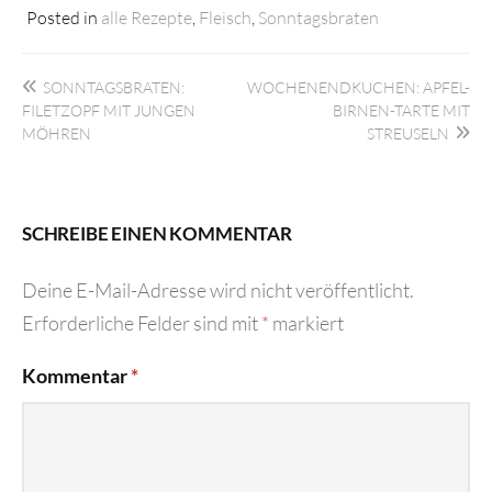
Posted in
alle Rezepte
,
Fleisch
,
Sonntagsbraten
Beitragsnavigation
SONNTAGSBRATEN:
WOCHENENDKUCHEN: APFEL-
FILETZOPF MIT JUNGEN
BIRNEN-TARTE MIT
MÖHREN
STREUSELN
SCHREIBE EINEN KOMMENTAR
Deine E-Mail-Adresse wird nicht veröffentlicht.
Erforderliche Felder sind mit
*
markiert
Kommentar
*