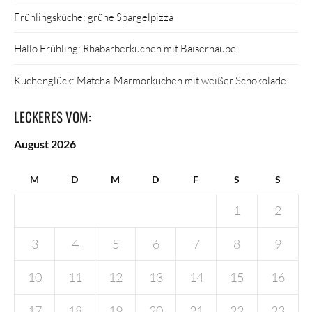
Frühlingsküche: grüne Spargelpizza
Hallo Frühling: Rhabarberkuchen mit Baiserhaube
Kuchenglück: Matcha-Marmorkuchen mit weißer Schokolade
LECKERES VOM:
August 2026
M
D
M
D
F
S
S
1
2
3
4
5
6
7
8
9
10
11
12
13
14
15
16
17
18
19
20
21
22
23