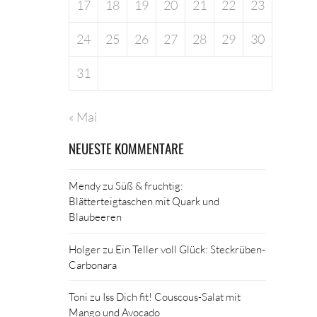
17
18
19
20
21
22
23
24
25
26
27
28
29
30
31
« Mai
NEUESTE KOMMENTARE
Mendy
zu
Süß & fruchtig:
Blätterteigtaschen mit Quark und
Blaubeeren
Holger
zu
Ein Teller voll Glück: Steckrüben-
Carbonara
Toni
zu
Iss Dich fit! Couscous-Salat mit
Mango und Avocado