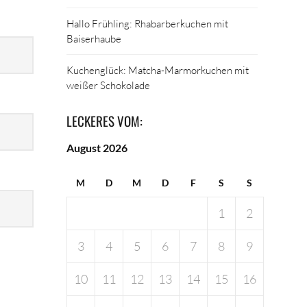
Hallo Frühling: Rhabarberkuchen mit
Baiserhaube
Kuchenglück: Matcha-Marmorkuchen mit
weißer Schokolade
LECKERES VOM:
August 2026
M
D
M
D
F
S
S
1
2
3
4
5
6
7
8
9
10
11
12
13
14
15
16