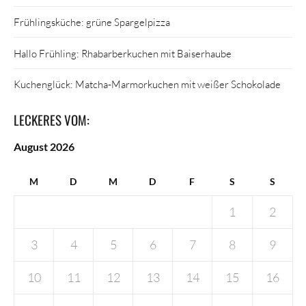
Frühlingsküche: grüne Spargelpizza
Hallo Frühling: Rhabarberkuchen mit Baiserhaube
Kuchenglück: Matcha-Marmorkuchen mit weißer Schokolade
LECKERES VOM:
August 2026
M
D
M
D
F
S
S
1
2
3
4
5
6
7
8
9
10
11
12
13
14
15
16