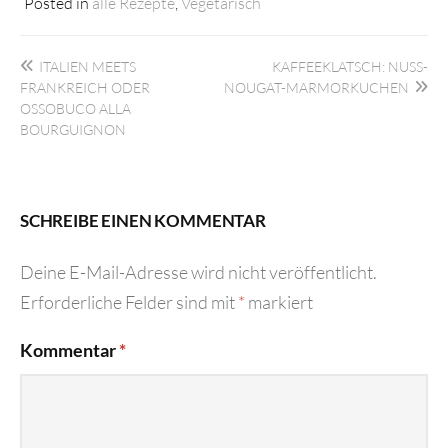
Posted in
alle Rezepte
,
Vegetarisch
Beitragsnavigation
ITALIEN MEETS
KAFFEEKLATSCH: NUSS-
FRANKREICH ODER
NOUGAT-MARMORKUCHEN
OSSOBUCO ALLA
BOURGUIGNON
SCHREIBE EINEN KOMMENTAR
Deine E-Mail-Adresse wird nicht veröffentlicht.
Erforderliche Felder sind mit
*
markiert
Kommentar
*