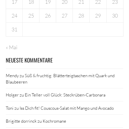
17
18
19
20
21
22
23
24
25
26
27
28
29
30
31
« Mai
NEUESTE KOMMENTARE
Mendy
zu
Süß & fruchtig: Blätterteigtaschen mit Quark und
Blaubeeren
Holger
zu
Ein Teller voll Glück: Steckrüben-Carbonara
Toni
zu
Iss Dich fit! Couscous-Salat mit Mango und Avocado
Brigitte dorrinck
zu
Kochromane