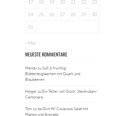
17
18
19
20
21
22
23
24
25
26
27
28
29
30
31
« Mai
NEUESTE KOMMENTARE
Mendy
zu
Süß & fruchtig:
Blätterteigtaschen mit Quark und
Blaubeeren
Holger
zu
Ein Teller voll Glück: Steckrüben-
Carbonara
Toni
zu
Iss Dich fit! Couscous-Salat mit
Mango und Avocado