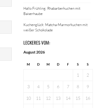
Hallo Frühling: Rhabarberkuchen mit
Baiserhaube
Kuchenglück: Matcha-Marmorkuchen mit
weißer Schokolade
LECKERES VOM:
August 2026
M
D
M
D
F
S
S
1
2
3
4
5
6
7
8
9
10
11
12
13
14
15
16