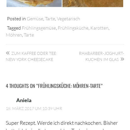
Posted in
Gemüse
,
Tarte
,
Vegetarisch
Tagged
Frühlingsgemüse
,
Frühlingsküche
,
Karotten
,
Möhren
,
Tarte
Beitragsnavigation
ZUM KAFFEE ODER TEE:
RHABARBER-JOGHURT-
NEW YORK CHEESECAKE
KUCHEN IM GLAS
4 THOUGHTS ON “
FRÜHLINGSKÜCHE: MÖHREN-TARTE
”
Aniela
18. MÄRZ 2017 UM 10:39 UHR
Super Rezept. Werde ich direkt nachkochen. Bisher