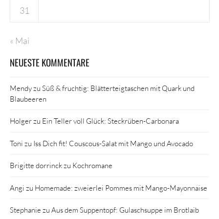
31
« Mai
NEUESTE KOMMENTARE
Mendy
zu
Süß & fruchtig: Blätterteigtaschen mit Quark und
Blaubeeren
Holger
zu
Ein Teller voll Glück: Steckrüben-Carbonara
Toni
zu
Iss Dich fit! Couscous-Salat mit Mango und Avocado
Brigitte dorrinck
zu
Kochromane
Angi
zu
Homemade: zweierlei Pommes mit Mango-Mayonnaise
Stephanie
zu
Aus dem Suppentopf: Gulaschsuppe im Brotlaib