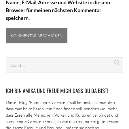
Name, E-Mail-Adresse und Website in diesem
Browser für meinen nächsten Kommentar
speichern.
Search
Sea
archives
ICH BIN AMIKA UND FREUE MICH DASS DU DA BIST!
Dieser Blog “Essen ohne Grenzen” soll keinesfalls bedeuten,
dass man beim Essen kein Ende finden soll, sondern viel mehr,
dass Essen alle Menschen, Völker und Kulturen verbindet und
somit keine Grenzen kennt, so wie man mit einem guten Essen
die ganze Familie und Freunde - mögen sie noch so