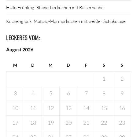
Hallo Frühling: Rhabarberkuchen mit Baiserhaube
Kuchenglück: Matcha-Marmorkuchen mit weißer Schokolade
LECKERES VOM:
August 2026
M
D
M
D
F
S
S
1
2
3
4
5
6
7
8
9
10
11
12
13
14
15
16
17
18
19
20
21
22
23