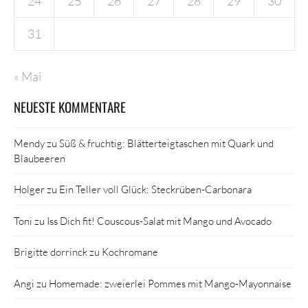
24
25
26
27
28
29
30
31
« Mai
NEUESTE KOMMENTARE
Mendy
zu
Süß & fruchtig: Blätterteigtaschen mit Quark und
Blaubeeren
Holger
zu
Ein Teller voll Glück: Steckrüben-Carbonara
Toni
zu
Iss Dich fit! Couscous-Salat mit Mango und Avocado
Brigitte dorrinck
zu
Kochromane
Angi
zu
Homemade: zweierlei Pommes mit Mango-Mayonnaise