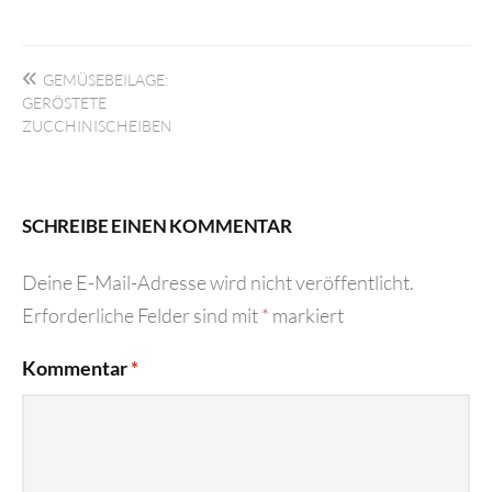
Beitragsnavigation
GEMÜSEBEILAGE:
GERÖSTETE
ZUCCHINISCHEIBEN
SCHREIBE EINEN KOMMENTAR
Deine E-Mail-Adresse wird nicht veröffentlicht.
Erforderliche Felder sind mit
*
markiert
Kommentar
*