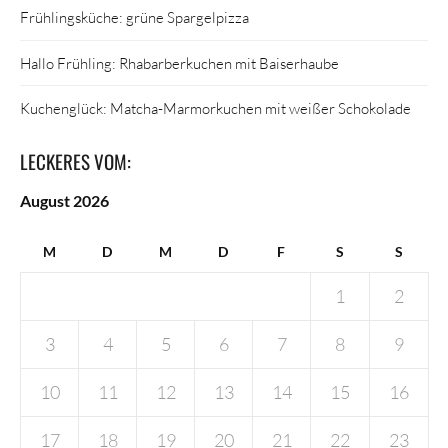
Frühlingsküche: grüne Spargelpizza
Hallo Frühling: Rhabarberkuchen mit Baiserhaube
Kuchenglück: Matcha-Marmorkuchen mit weißer Schokolade
LECKERES VOM:
August 2026
M
D
M
D
F
S
S
1
2
3
4
5
6
7
8
9
10
11
12
13
14
15
16
17
18
19
20
21
22
23