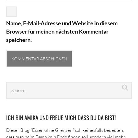
Name, E-Mail-Adresse und Website in diesem
Browser für meinen nächsten Kommentar
speichern.
Search
Sea
archives
ICH BIN AMIKA UND FREUE MICH DASS DU DA BIST!
Dieser Blog “Essen ohne Grenzen” soll keinesfalls bedeuten,
dass man beim Essen kein Ende finden soll, sondern viel mehr,