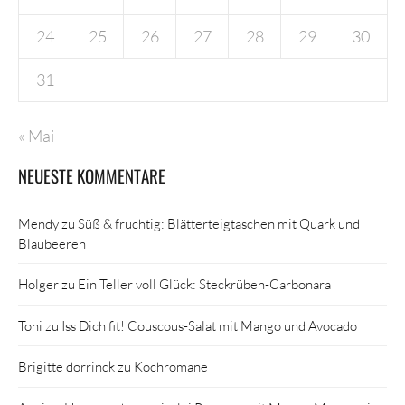
24
25
26
27
28
29
30
31
« Mai
NEUESTE KOMMENTARE
Mendy
zu
Süß & fruchtig: Blätterteigtaschen mit Quark und
Blaubeeren
Holger
zu
Ein Teller voll Glück: Steckrüben-Carbonara
Toni
zu
Iss Dich fit! Couscous-Salat mit Mango und Avocado
Brigitte dorrinck
zu
Kochromane