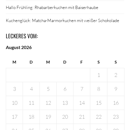
Hallo Frühling: Rhabarberkuchen mit Baiserhaube
Kuchenglück: Matcha-Marmorkuchen mit weißer Schokolade
LECKERES VOM:
August 2026
M
D
M
D
F
S
S
1
2
3
4
5
6
7
8
9
10
11
12
13
14
15
16
17
18
19
20
21
22
23