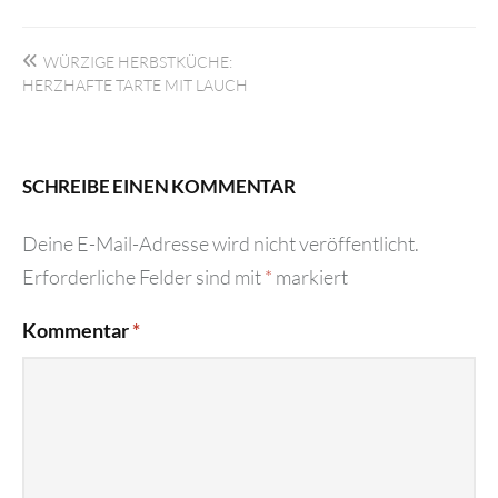
Beitragsnavigation
WÜRZIGE HERBSTKÜCHE:
HERZHAFTE TARTE MIT LAUCH
SCHREIBE EINEN KOMMENTAR
Deine E-Mail-Adresse wird nicht veröffentlicht.
Erforderliche Felder sind mit
*
markiert
Kommentar
*