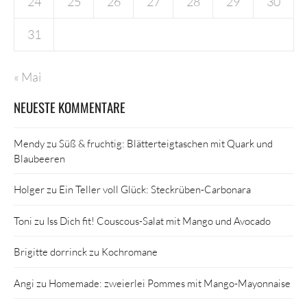
24
25
26
27
28
29
30
31
« Mai
NEUESTE KOMMENTARE
Mendy
zu
Süß & fruchtig: Blätterteigtaschen mit Quark und
Blaubeeren
Holger
zu
Ein Teller voll Glück: Steckrüben-Carbonara
Toni
zu
Iss Dich fit! Couscous-Salat mit Mango und Avocado
Brigitte dorrinck
zu
Kochromane
Angi
zu
Homemade: zweierlei Pommes mit Mango-Mayonnaise