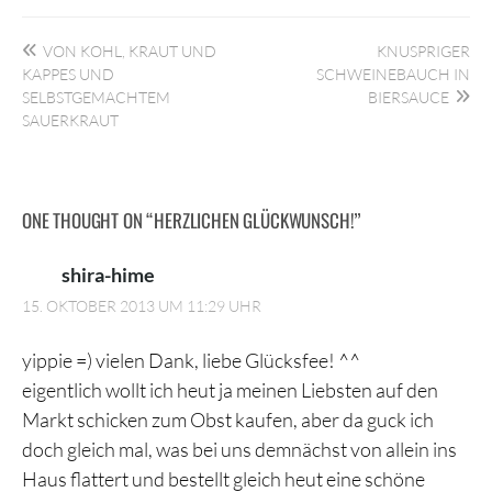
Beitragsnavigation
VON KOHL, KRAUT UND
KNUSPRIGER
KAPPES UND
SCHWEINEBAUCH IN
SELBSTGEMACHTEM
BIERSAUCE
SAUERKRAUT
ONE THOUGHT ON “
HERZLICHEN GLÜCKWUNSCH!
”
shira-hime
15. OKTOBER 2013 UM 11:29 UHR
yippie =) vielen Dank, liebe Glücksfee! ^^
eigentlich wollt ich heut ja meinen Liebsten auf den
Markt schicken zum Obst kaufen, aber da guck ich
doch gleich mal, was bei uns demnächst von allein ins
Haus flattert und bestellt gleich heut eine schöne