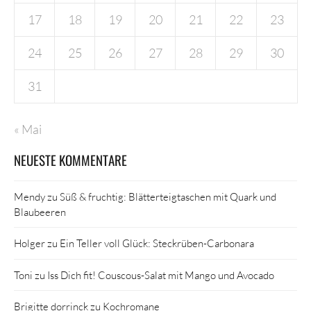
17
18
19
20
21
22
23
24
25
26
27
28
29
30
31
« Mai
NEUESTE KOMMENTARE
Mendy
zu
Süß & fruchtig: Blätterteigtaschen mit Quark und
Blaubeeren
Holger
zu
Ein Teller voll Glück: Steckrüben-Carbonara
Toni
zu
Iss Dich fit! Couscous-Salat mit Mango und Avocado
Brigitte dorrinck
zu
Kochromane