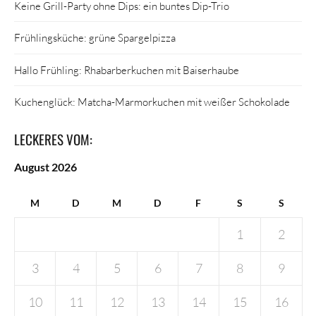
Keine Grill-Party ohne Dips: ein buntes Dip-Trio
Frühlingsküche: grüne Spargelpizza
Hallo Frühling: Rhabarberkuchen mit Baiserhaube
Kuchenglück: Matcha-Marmorkuchen mit weißer Schokolade
LECKERES VOM:
August 2026
M
D
M
D
F
S
S
1
2
3
4
5
6
7
8
9
10
11
12
13
14
15
16