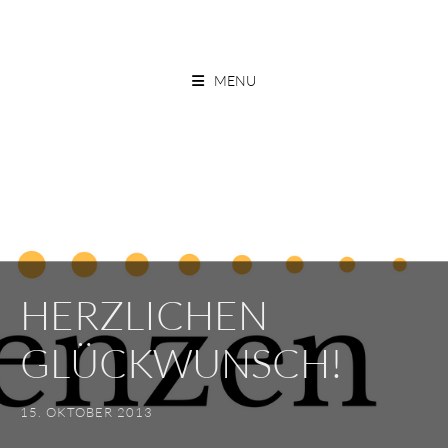
Skip
to
ESSEN OHNE GRENZEN
content
MENU
HERZLICHEN
GLÜCKWUNSCH!
15. OKTOBER 2013