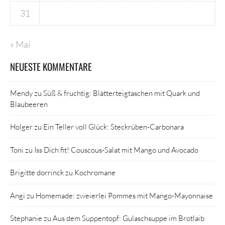
31
« Mai
NEUESTE KOMMENTARE
Mendy
zu
Süß & fruchtig: Blätterteigtaschen mit Quark und
Blaubeeren
Holger
zu
Ein Teller voll Glück: Steckrüben-Carbonara
Toni
zu
Iss Dich fit! Couscous-Salat mit Mango und Avocado
Brigitte dorrinck
zu
Kochromane
Angi
zu
Homemade: zweierlei Pommes mit Mango-Mayonnaise
Stephanie
zu
Aus dem Suppentopf: Gulaschsuppe im Brotlaib