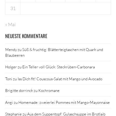
31
« Mai
NEUESTE KOMMENTARE
Mendy
zu
Süß & fruchtig: Blätterteigtaschen mit Quark und
Blaubeeren
Holger
zu
Ein Teller voll Glück: Steckrüben-Carbonara
Toni
zu
Iss Dich fit! Couscous-Salat mit Mango und Avocado
Brigitte dorrinck
zu
Kochromane
Angi
zu
Homemade: zweierlei Pommes mit Mango-Mayonnaise
Stephanie
zu
Aus dem Suppentopf: Gulaschsuppe im Brotlaib