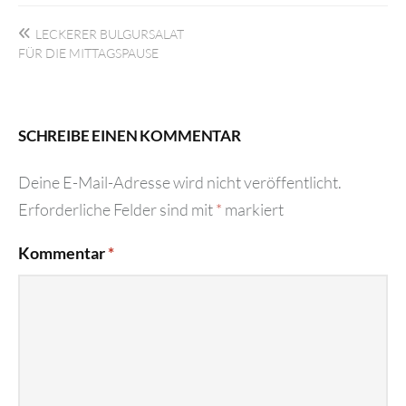
Beitragsnavigation
LECKERER BULGURSALAT
FÜR DIE MITTAGSPAUSE
SCHREIBE EINEN KOMMENTAR
Deine E-Mail-Adresse wird nicht veröffentlicht.
Erforderliche Felder sind mit
*
markiert
Kommentar
*