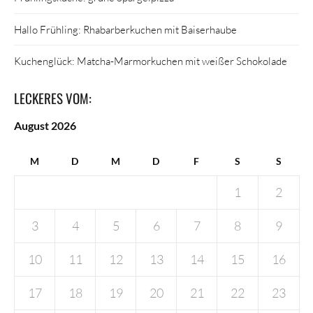
Hallo Frühling: Rhabarberkuchen mit Baiserhaube
Kuchenglück: Matcha-Marmorkuchen mit weißer Schokolade
LECKERES VOM:
August 2026
M
D
M
D
F
S
S
1
2
3
4
5
6
7
8
9
10
11
12
13
14
15
16
17
18
19
20
21
22
23