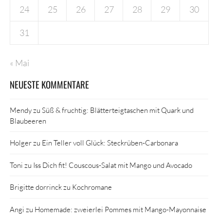
24
25
26
27
28
29
30
31
« Mai
NEUESTE KOMMENTARE
Mendy
zu
Süß & fruchtig: Blätterteigtaschen mit Quark und
Blaubeeren
Holger
zu
Ein Teller voll Glück: Steckrüben-Carbonara
Toni
zu
Iss Dich fit! Couscous-Salat mit Mango und Avocado
Brigitte dorrinck
zu
Kochromane
Angi
zu
Homemade: zweierlei Pommes mit Mango-Mayonnaise