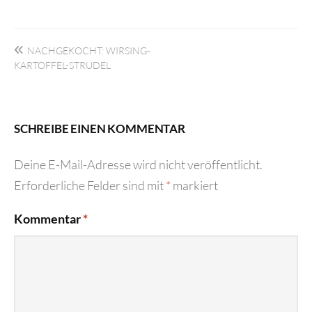
Beitragsnavigation
NACHGEKOCHT: WIRSING-
KARTOFFEL-STRUDEL
SCHREIBE EINEN KOMMENTAR
Deine E-Mail-Adresse wird nicht veröffentlicht.
Erforderliche Felder sind mit
*
markiert
Kommentar
*