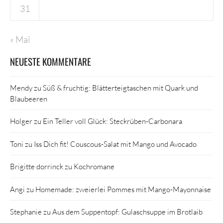
31
« Mai
NEUESTE KOMMENTARE
Mendy
zu
Süß & fruchtig: Blätterteigtaschen mit Quark und
Blaubeeren
Holger
zu
Ein Teller voll Glück: Steckrüben-Carbonara
Toni
zu
Iss Dich fit! Couscous-Salat mit Mango und Avocado
Brigitte dorrinck
zu
Kochromane
Angi
zu
Homemade: zweierlei Pommes mit Mango-Mayonnaise
Stephanie
zu
Aus dem Suppentopf: Gulaschsuppe im Brotlaib