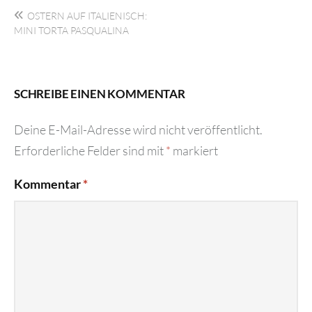
Beitragsnavigation
OSTERN AUF ITALIENISCH:
MINI TORTA PASQUALINA
SCHREIBE EINEN KOMMENTAR
Deine E-Mail-Adresse wird nicht veröffentlicht.
Erforderliche Felder sind mit
*
markiert
Kommentar
*