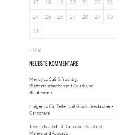
17
18
19
20
21
22
23
24
25
26
27
28
29
30
31
« Mai
NEUESTE KOMMENTARE
Mendy
zu
Süß & fruchtig:
Blätterteigtaschen mit Quark und
Blaubeeren
Holger
zu
Ein Teller voll Glück: Steckrüben-
Carbonara
Toni
zu
Iss Dich fit! Couscous-Salat mit
Mango und Avocado