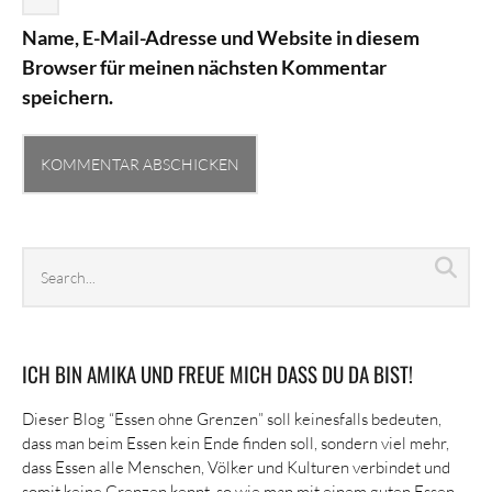
Name, E-Mail-Adresse und Website in diesem
Browser für meinen nächsten Kommentar
speichern.
Search
Sea
archives
ICH BIN AMIKA UND FREUE MICH DASS DU DA BIST!
Dieser Blog “Essen ohne Grenzen” soll keinesfalls bedeuten,
dass man beim Essen kein Ende finden soll, sondern viel mehr,
dass Essen alle Menschen, Völker und Kulturen verbindet und
somit keine Grenzen kennt, so wie man mit einem guten Essen