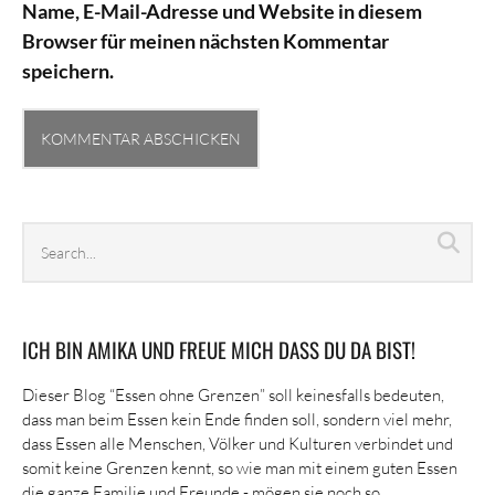
Name, E-Mail-Adresse und Website in diesem
Browser für meinen nächsten Kommentar
speichern.
Search
Sea
archives
ICH BIN AMIKA UND FREUE MICH DASS DU DA BIST!
Dieser Blog “Essen ohne Grenzen” soll keinesfalls bedeuten,
dass man beim Essen kein Ende finden soll, sondern viel mehr,
dass Essen alle Menschen, Völker und Kulturen verbindet und
somit keine Grenzen kennt, so wie man mit einem guten Essen
die ganze Familie und Freunde - mögen sie noch so