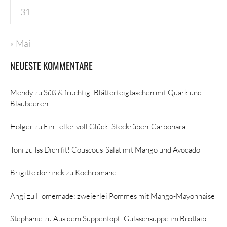
31
« Mai
NEUESTE KOMMENTARE
Mendy
zu
Süß & fruchtig: Blätterteigtaschen mit Quark und
Blaubeeren
Holger
zu
Ein Teller voll Glück: Steckrüben-Carbonara
Toni
zu
Iss Dich fit! Couscous-Salat mit Mango und Avocado
Brigitte dorrinck
zu
Kochromane
Angi
zu
Homemade: zweierlei Pommes mit Mango-Mayonnaise
Stephanie
zu
Aus dem Suppentopf: Gulaschsuppe im Brotlaib