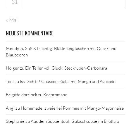
31
« Mai
NEUESTE KOMMENTARE
Mendy
zu
Süß & fruchtig: Blätterteigtaschen mit Quark und
Blaubeeren
Holger
zu
Ein Teller voll Glück: Steckrüben-Carbonara
Toni
zu
Iss Dich fit! Couscous-Salat mit Mango und Avocado
Brigitte dorrinck
zu
Kochromane
Angi
zu
Homemade: zweierlei Pommes mit Mango-Mayonnaise
Stephanie
zu
Aus dem Suppentopf: Gulaschsuppe im Brotlaib