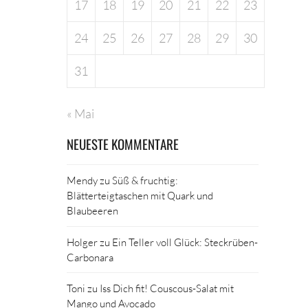
17
18
19
20
21
22
23
24
25
26
27
28
29
30
31
« Mai
NEUESTE KOMMENTARE
Mendy
zu
Süß & fruchtig:
Blätterteigtaschen mit Quark und
Blaubeeren
Holger
zu
Ein Teller voll Glück: Steckrüben-
Carbonara
Toni
zu
Iss Dich fit! Couscous-Salat mit
Mango und Avocado