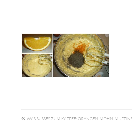
Beitragsnavigation
WAS SÜSSES ZUM KAFFEE: ORANGEN-MOHN-MUFFINS