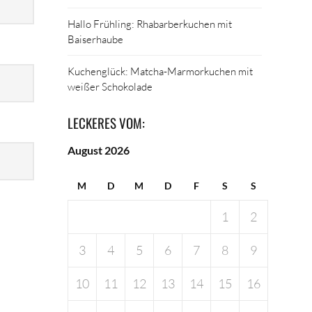
Hallo Frühling: Rhabarberkuchen mit
Baiserhaube
Kuchenglück: Matcha-Marmorkuchen mit
weißer Schokolade
LECKERES VOM:
August 2026
M
D
M
D
F
S
S
1
2
3
4
5
6
7
8
9
10
11
12
13
14
15
16