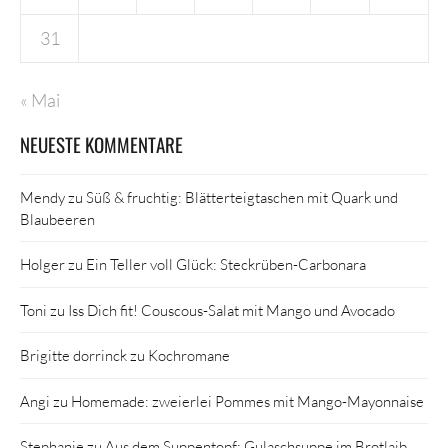
31
« Mai
NEUESTE KOMMENTARE
Mendy
zu
Süß & fruchtig: Blätterteigtaschen mit Quark und
Blaubeeren
Holger
zu
Ein Teller voll Glück: Steckrüben-Carbonara
Toni
zu
Iss Dich fit! Couscous-Salat mit Mango und Avocado
Brigitte dorrinck
zu
Kochromane
Angi
zu
Homemade: zweierlei Pommes mit Mango-Mayonnaise
Stephanie
zu
Aus dem Suppentopf: Gulaschsuppe im Brotlaib