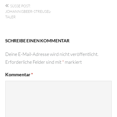
Beitragsnavigation
SÜSSE POST: J
OHANNISBEER-STREUSEL-T
ALER
SCHREIBE EINEN KOMMENTAR
Deine E-Mail-Adresse wird nicht veröffentlicht.
Erforderliche Felder sind mit
*
markiert
Kommentar
*