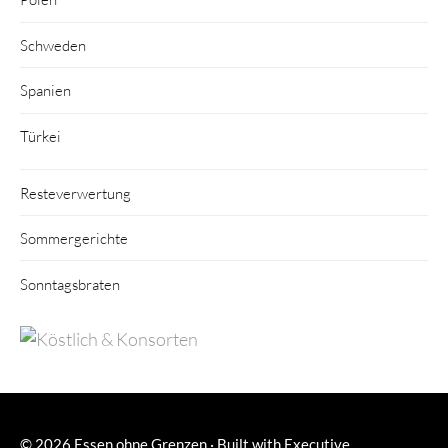
Schweden
Spanien
Türkei
Resteverwertung
Sommergerichte
Sonntagsbraten
© 2026
Essen ohne Grenzen
·
Built with
Executive