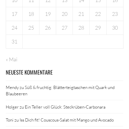
17
18
19
20
21
22
23
24
25
26
27
28
29
30
31
« Mai
NEUESTE KOMMENTARE
Mendy
zu
Süß & fruchtig: Blätterteigtaschen mit Quark und
Blaubeeren
Holger
zu
Ein Teller voll Glück: Steckrüben-Carbonara
Toni
zu
Iss Dich fit! Couscous-Salat mit Mango und Avocado