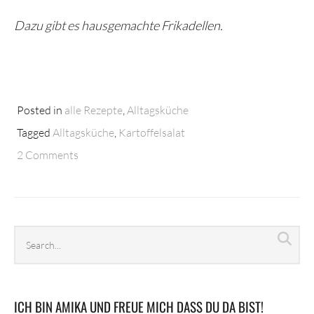
Dazu gibt es hausgemachte Frikadellen.
Posted in
alle Rezepte
,
Alltagsküche
Tagged
Alltagsküche
,
Kartoffelsalat
2 Comments
Search
Sea
archives
ICH BIN AMIKA UND FREUE MICH DASS DU DA BIST!