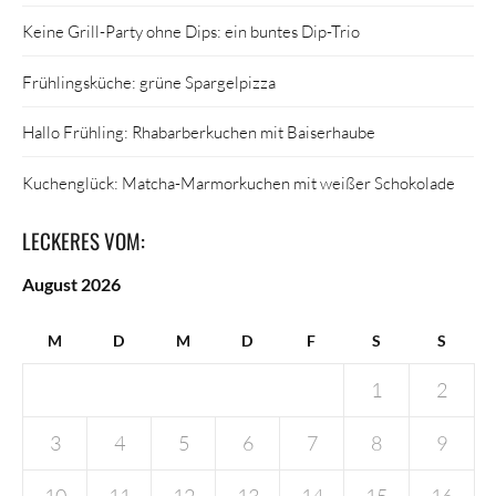
Keine Grill-Party ohne Dips: ein buntes Dip-Trio
Frühlingsküche: grüne Spargelpizza
Hallo Frühling: Rhabarberkuchen mit Baiserhaube
Kuchenglück: Matcha-Marmorkuchen mit weißer Schokolade
LECKERES VOM:
August 2026
M
D
M
D
F
S
S
1
2
3
4
5
6
7
8
9
10
11
12
13
14
15
16