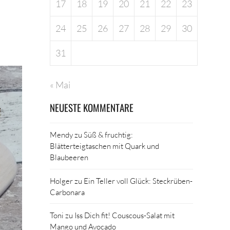
17
18
19
20
21
22
23
24
25
26
27
28
29
30
31
« Mai
NEUESTE KOMMENTARE
Mendy
zu
Süß & fruchtig:
Blätterteigtaschen mit Quark und
Blaubeeren
Holger
zu
Ein Teller voll Glück: Steckrüben-
Carbonara
Toni
zu
Iss Dich fit! Couscous-Salat mit
Mango und Avocado