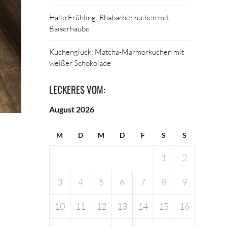
Hallo Frühling: Rhabarberkuchen mit
Baiserhaube
Kuchenglück: Matcha-Marmorkuchen mit
weißer Schokolade
LECKERES VOM:
August 2026
M
D
M
D
F
S
S
1
2
3
4
5
6
7
8
9
10
11
12
13
14
15
16