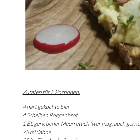
Zutaten für 2 Portionen:
4 hart gekochte Eier
4 Scheiben Roggenbrot
1 EL geriebener Meerrettich (wer mag, auch gern
75 ml Sahne