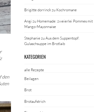
Brigitte dorrinck
zu
Kochromane
Angi
zu
Homemade: zweierlei Pommes mit
Mango-Mayonnaise
Stephanie
zu
Aus dem Suppentopf:
Gulaschsuppe im Brotlaib
r
KATEGORIEN
z
alle Rezepte
f den
Beilagen
Guten
Brot
Brotaufstrich