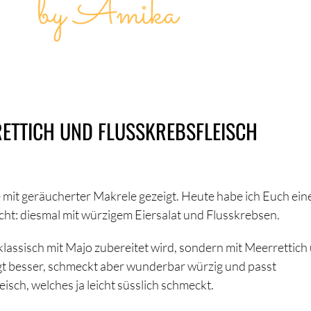
RETTICH UND FLUSSKREBSFLEISCH
 mit geräucherter Makrele gezeigt. Heute habe ich Euch ein
cht: diesmal mit würzigem Eiersalat und Flusskrebsen.
 klassisch mit Majo zubereitet wird, sondern mit Meerrettich
gt besser, schmeckt aber wunderbar würzig und passt
sch, welches ja leicht süsslich schmeckt.