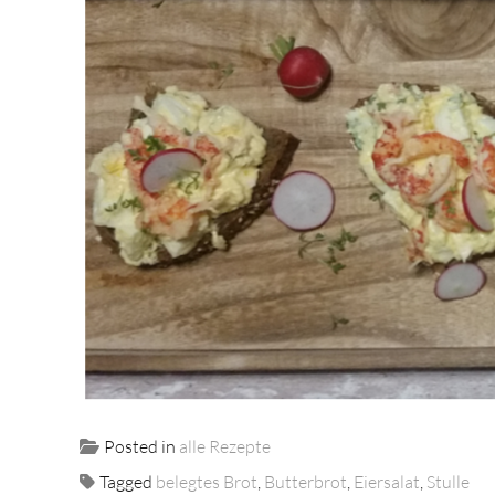
Posted in
alle Rezepte
Tagged
belegtes Brot
,
Butterbrot
,
Eiersalat
,
Stulle