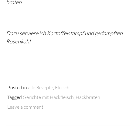
braten.
Dazu serviere ich Kartoffelstampf und gedämpften
Rosenkohl.
Posted in
alle Rezepte
,
Fleisch
Tagged
Gerichte mit Hackfleisch
,
Hackbraten
Leave a comment