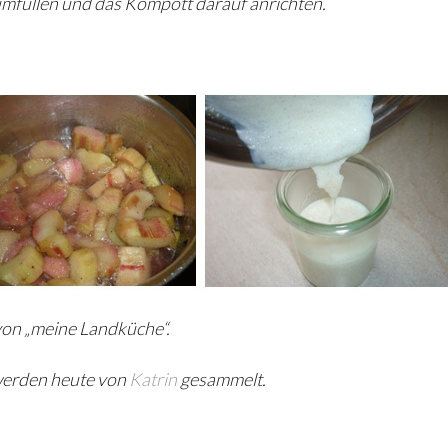
 umfüllen und das Kompott darauf anrichten.
von „meine Landküche“.
 werden heute von
Katrin
gesammelt.