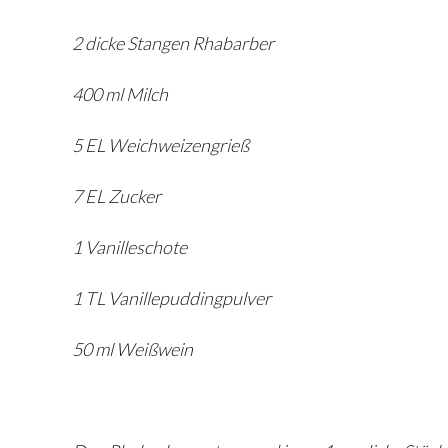
2 dicke Stangen Rhabarber
400 ml Milch
5 EL Weichweizengrieß
7 EL Zucker
1 Vanilleschote
1 TL Vanillepuddingpulver
50 ml Weißwein