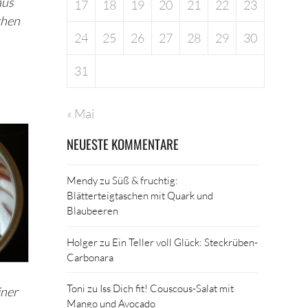
aus
17
18
19
20
21
22
23
chen
24
25
26
27
28
29
30
31
« Mai
NEUESTE KOMMENTARE
Mendy
zu
Süß & fruchtig:
Blätterteigtaschen mit Quark und
Blaubeeren
Holger
zu
Ein Teller voll Glück: Steckrüben-
Carbonara
Toni
zu
Iss Dich fit! Couscous-Salat mit
iner
Mango und Avocado