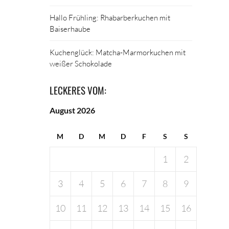
Hallo Frühling: Rhabarberkuchen mit
Baiserhaube
Kuchenglück: Matcha-Marmorkuchen mit
weißer Schokolade
LECKERES VOM:
August 2026
M
D
M
D
F
S
S
1
2
3
4
5
6
7
8
9
10
11
12
13
14
15
16