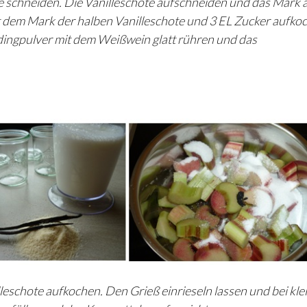
e schneiden. Die Vanilleschote aufschneiden und das Mark 
 dem Mark der halben Vanilleschote und 3 EL Zucker aufko
dingpulver mit dem Weißwein glatt rühren und das
leschote aufkochen. Den Grieß einrieseln lassen und bei kle