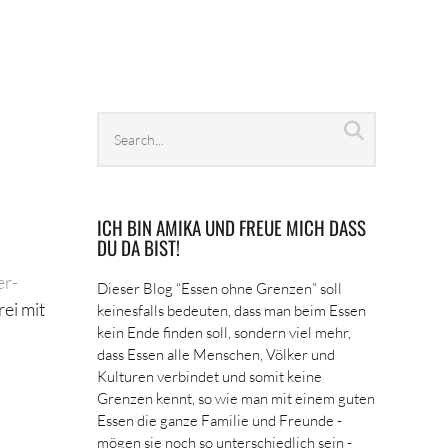
Search
Search
archives
ICH BIN AMIKA UND FREUE MICH DASS
DU DA BIST!
er-
Dieser Blog “Essen ohne Grenzen” soll
ei mit
keinesfalls bedeuten, dass man beim Essen
kein Ende finden soll, sondern viel mehr,
dass Essen alle Menschen, Völker und
Kulturen verbindet und somit keine
Grenzen kennt, so wie man mit einem guten
Essen die ganze Familie und Freunde -
mögen sie noch so unterschiedlich sein -