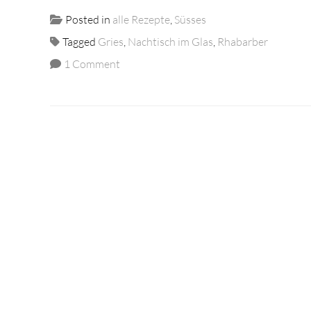
Posted in
alle Rezepte
,
Süsses
Tagged
Gries
,
Nachtisch im Glas
,
Rhabarber
1 Comment