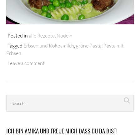
Posted in
alle Rezepte
,
Nudeln
Tagged
Erbsen und Kokosmilch
,
grüne Pasta
,
Pasta mit
Erbsen
Leave a comment
Search
Sea
archives
ICH BIN AMIKA UND FREUE MICH DASS DU DA BIST!