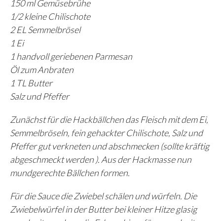
150 ml Gemüsebrühe
1/2 kleine Chilischote
2 EL Semmelbrösel
1 Ei
1 handvoll geriebenen Parmesan
Öl zum Anbraten
1 TL Butter
Salz und Pfeffer
Zunächst für die Hackbällchen das Fleisch mit dem Ei,
Semmelbröseln, fein gehackter Chilischote, Salz und
Pfeffer gut verkneten und abschmecken (sollte kräftig
abgeschmeckt werden ). Aus der Hackmasse nun
mundgerechte Bällchen formen.
Für die Sauce die Zwiebel schälen und würfeln. Die
Zwiebelwürfel in der Butter bei kleiner Hitze glasig