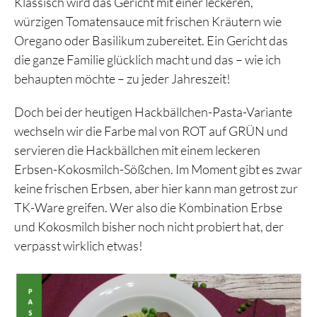
Klassisch wird das Gericht mit einer leckeren,
würzigen Tomatensauce mit frischen Kräutern wie
Oregano oder Basilikum zubereitet. Ein Gericht das
die ganze Familie glücklich macht und das – wie ich
behaupten möchte – zu jeder Jahreszeit!
Doch bei der heutigen Hackbällchen-Pasta-Variante
wechseln wir die Farbe mal von ROT auf GRÜN und
servieren die Hackbällchen mit einem leckeren
Erbsen-Kokosmilch-Sößchen. Im Moment gibt es zwar
keine frischen Erbsen, aber hier kann man getrost zur
TK-Ware greifen. Wer also die Kombination Erbse
und Kokosmilch bisher noch nicht probiert hat, der
verpasst wirklich etwas!