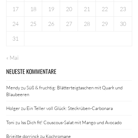
17
18
19
20
21
22
23
24
25
26
27
28
29
30
31
« Mai
NEUESTE KOMMENTARE
Mendy
zu
Süß & fruchtig: Blätterteigtaschen mit Quark und
Blaubeeren
Holger
zu
Ein Teller voll Glück: Steckrüben-Carbonara
Toni
zu
Iss Dich fit! Couscous-Salat mit Mango und Avocado
Brigitte dorrinck
zu
Kochromane