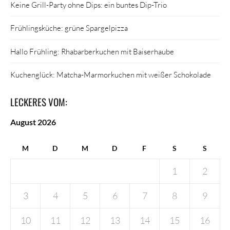
Keine Grill-Party ohne Dips: ein buntes Dip-Trio
Frühlingsküche: grüne Spargelpizza
Hallo Frühling: Rhabarberkuchen mit Baiserhaube
Kuchenglück: Matcha-Marmorkuchen mit weißer Schokolade
LECKERES VOM:
August 2026
M
D
M
D
F
S
S
1
2
3
4
5
6
7
8
9
10
11
12
13
14
15
16