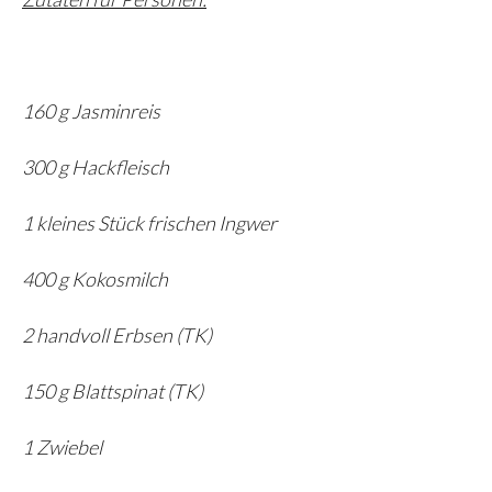
160 g Jasminreis
300 g Hackfleisch
1 kleines Stück frischen Ingwer
400 g Kokosmilch
2 handvoll Erbsen (TK)
150 g Blattspinat (TK)
1 Zwiebel