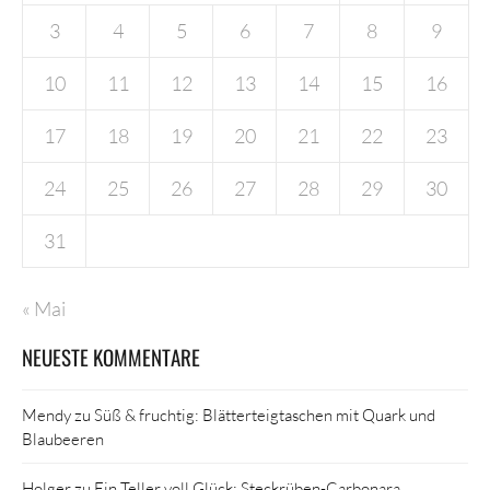
3
4
5
6
7
8
9
10
11
12
13
14
15
16
17
18
19
20
21
22
23
24
25
26
27
28
29
30
31
« Mai
NEUESTE KOMMENTARE
Mendy
zu
Süß & fruchtig: Blätterteigtaschen mit Quark und
Blaubeeren
Holger
zu
Ein Teller voll Glück: Steckrüben-Carbonara