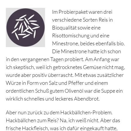
Im Probierpaket waren drei
verschiedene Sorten Reis in
Bioqualität sowie eine
Risottomischung und eine
Minestrone, beides ebenfalls bio.
Die Minestrone hatte ich schon
in den vergangenen Tagen probiert. Am Anfang war
ich skeptisch, weil ich getrocknetes Gemüse nicht mag,
wurde aber positiv überrascht. Mit etwas zusätzlicher
Würze in Form von Salz und Pfeffer und einem
ordentlichen Schuß gutem Olivenöl war die Suppe ein
wirklich schnelles und leckeres Abendbrot.
Aber nun zurück zu dem Hackbällchen-Problem.
Hackbällchen zum Reis? Na, ich weiß nicht. Aber das
frische Hackfleisch, was ich dafür eingekauft hatte,