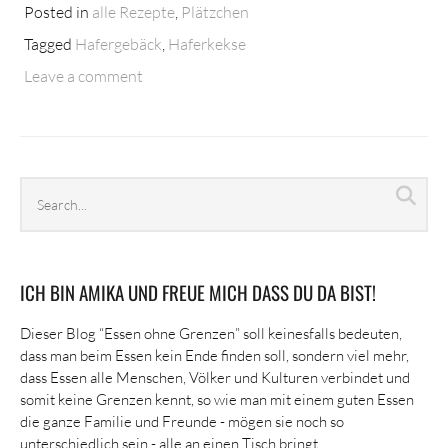
Posted in
alle Rezepte
,
Plätzchen
Tagged
Hafergebäck
,
Haferkekse
Leave a comment
Search
Sea
archives
ICH BIN AMIKA UND FREUE MICH DASS DU DA BIST!
Dieser Blog “Essen ohne Grenzen” soll keinesfalls bedeuten,
dass man beim Essen kein Ende finden soll, sondern viel mehr,
dass Essen alle Menschen, Völker und Kulturen verbindet und
somit keine Grenzen kennt, so wie man mit einem guten Essen
die ganze Familie und Freunde - mögen sie noch so
unterschiedlich sein - alle an einen Tisch bringt.