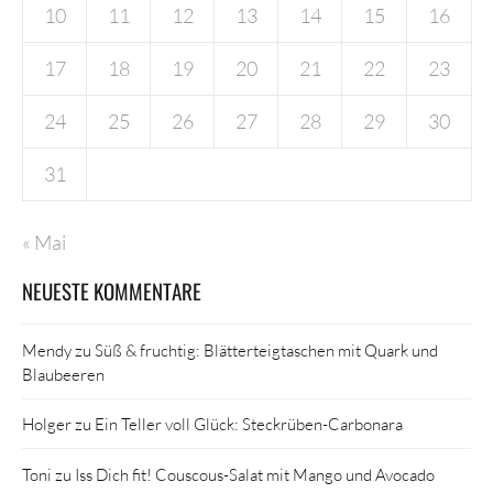
10
11
12
13
14
15
16
17
18
19
20
21
22
23
24
25
26
27
28
29
30
31
« Mai
NEUESTE KOMMENTARE
Mendy
zu
Süß & fruchtig: Blätterteigtaschen mit Quark und
Blaubeeren
Holger
zu
Ein Teller voll Glück: Steckrüben-Carbonara
Toni
zu
Iss Dich fit! Couscous-Salat mit Mango und Avocado