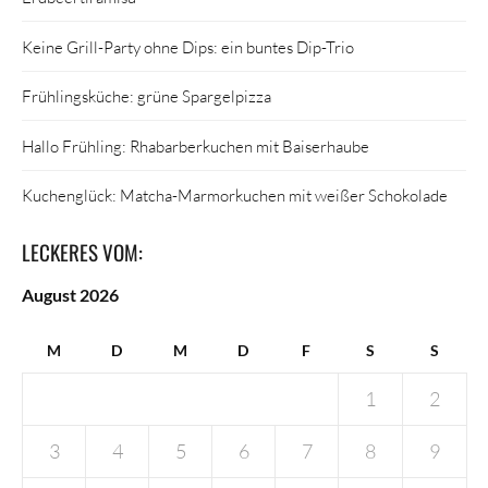
Keine Grill-Party ohne Dips: ein buntes Dip-Trio
Frühlingsküche: grüne Spargelpizza
Hallo Frühling: Rhabarberkuchen mit Baiserhaube
Kuchenglück: Matcha-Marmorkuchen mit weißer Schokolade
LECKERES VOM:
August 2026
M
D
M
D
F
S
S
1
2
3
4
5
6
7
8
9