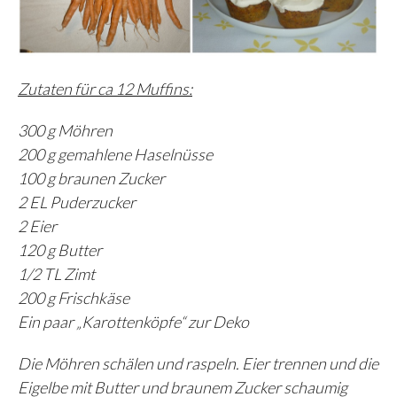
Zutaten für ca 12 Muffins:
300 g Möhren
200 g gemahlene Haselnüsse
100 g braunen Zucker
2 EL Puderzucker
2 Eier
120 g Butter
1/2 TL Zimt
200 g Frischkäse
Ein paar „Karottenköpfe“ zur Deko
Die Möhren schälen und raspeln. Eier trennen und die
Eigelbe mit Butter und braunem Zucker schaumig