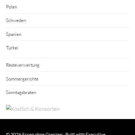
Polen
Schweden
Spanien
Türkei
Resteverwertung
Sommergerichte
Sonntagsbraten
© 2026
Essen ohne Grenzen
·
Built with
Executive