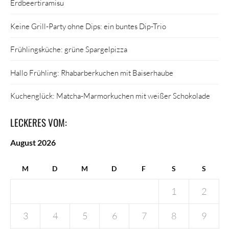
Erdbeertiramisu
Keine Grill-Party ohne Dips: ein buntes Dip-Trio
Frühlingsküche: grüne Spargelpizza
Hallo Frühling: Rhabarberkuchen mit Baiserhaube
Kuchenglück: Matcha-Marmorkuchen mit weißer Schokolade
LECKERES VOM:
August 2026
M
D
M
D
F
S
S
1
2
3
4
5
6
7
8
9