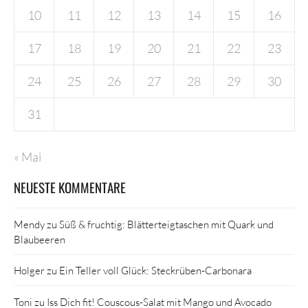
10
11
12
13
14
15
16
17
18
19
20
21
22
23
24
25
26
27
28
29
30
31
« Mai
NEUESTE KOMMENTARE
Mendy
zu
Süß & fruchtig: Blätterteigtaschen mit Quark und
Blaubeeren
Holger
zu
Ein Teller voll Glück: Steckrüben-Carbonara
Toni
zu
Iss Dich fit! Couscous-Salat mit Mango und Avocado