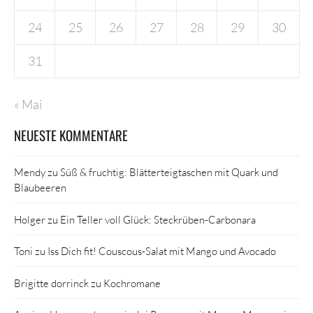
24
25
26
27
28
29
30
31
« Mai
NEUESTE KOMMENTARE
Mendy
zu
Süß & fruchtig: Blätterteigtaschen mit Quark und
Blaubeeren
Holger
zu
Ein Teller voll Glück: Steckrüben-Carbonara
Toni
zu
Iss Dich fit! Couscous-Salat mit Mango und Avocado
Brigitte dorrinck
zu
Kochromane