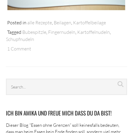
Posted in
alle Rezepte
,
Beilagen
,
Kartoffelbeilage
Tagged
Bubespitzle
,
Fingernudeln
,
Kartoffelnudeln
,
Schupfnudeln
1 Comment
Search
Sea
archives
ICH BIN AMIKA UND FREUE MICH DASS DU DA BIST!
Dieser Blog “Essen ohne Grenzen” soll keinesfalls bedeuten,
dass man beim Essen kein Ende finden soll, sondern viel mehr,