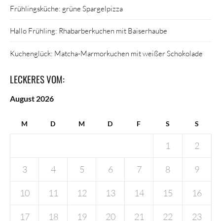
Frühlingsküche: grüne Spargelpizza
Hallo Frühling: Rhabarberkuchen mit Baiserhaube
Kuchenglück: Matcha-Marmorkuchen mit weißer Schokolade
LECKERES VOM:
August 2026
M
D
M
D
F
S
S
1
2
3
4
5
6
7
8
9
10
11
12
13
14
15
16
17
18
19
20
21
22
23