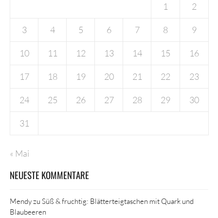
1
2
3
4
5
6
7
8
9
10
11
12
13
14
15
16
17
18
19
20
21
22
23
24
25
26
27
28
29
30
31
« Mai
NEUESTE KOMMENTARE
Mendy
zu
Süß & fruchtig: Blätterteigtaschen mit Quark und
Blaubeeren