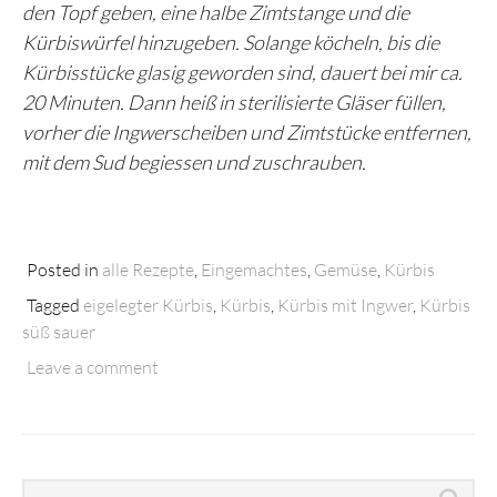
den Topf geben, eine halbe Zimtstange und die
Kürbiswürfel hinzugeben. Solange köcheln, bis die
Kürbisstücke glasig geworden sind, dauert bei mir ca.
20 Minuten. Dann heiß in sterilisierte Gläser füllen,
vorher die Ingwerscheiben und Zimtstücke entfernen,
mit dem Sud begiessen und zuschrauben.
Posted in
alle Rezepte
,
Eingemachtes
,
Gemüse
,
Kürbis
Tagged
eigelegter Kürbis
,
Kürbis
,
Kürbis mit Ingwer
,
Kürbis
süß sauer
Leave a comment
Search