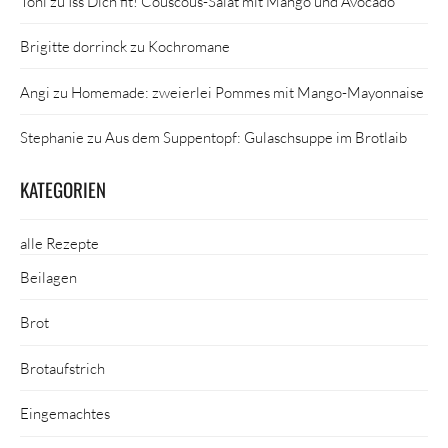
Toni
zu
Iss Dich fit! Couscous-Salat mit Mango und Avocado
Brigitte dorrinck
zu
Kochromane
Angi
zu
Homemade: zweierlei Pommes mit Mango-Mayonnaise
Stephanie
zu
Aus dem Suppentopf: Gulaschsuppe im Brotlaib
KATEGORIEN
alle Rezepte
Beilagen
Brot
Brotaufstrich
Eingemachtes