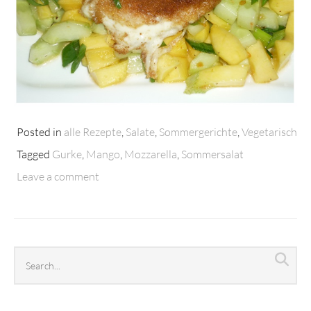
Posted in
alle Rezepte
,
Salate
,
Sommergerichte
,
Vegetarisch
Tagged
Gurke
,
Mango
,
Mozzarella
,
Sommersalat
Leave a comment
Search
Sea
archives