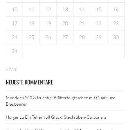
10
11
12
13
14
15
16
17
18
19
20
21
22
23
24
25
26
27
28
29
30
31
« Mai
NEUESTE KOMMENTARE
Mendy
zu
Süß & fruchtig: Blätterteigtaschen mit Quark und
Blaubeeren
Holger
zu
Ein Teller voll Glück: Steckrüben-Carbonara