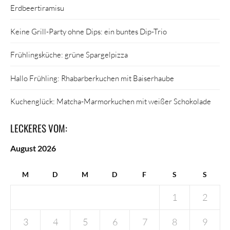
Erdbeertiramisu
Keine Grill-Party ohne Dips: ein buntes Dip-Trio
Frühlingsküche: grüne Spargelpizza
Hallo Frühling: Rhabarberkuchen mit Baiserhaube
Kuchenglück: Matcha-Marmorkuchen mit weißer Schokolade
LECKERES VOM:
August 2026
M
D
M
D
F
S
S
1
2
3
4
5
6
7
8
9