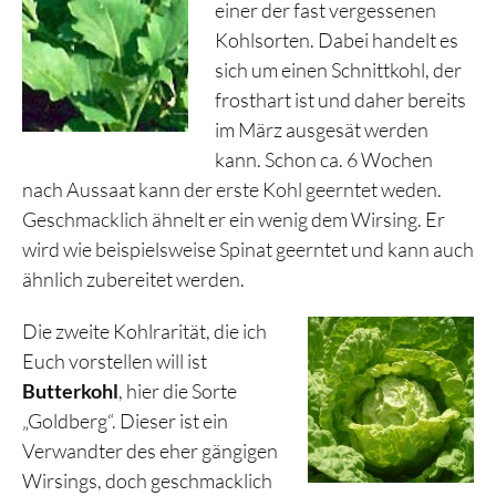
einer der fast vergessenen
Kohlsorten. Dabei handelt es
sich um einen Schnittkohl, der
frosthart ist und daher bereits
im März ausgesät werden
kann. Schon ca. 6 Wochen
nach Aussaat kann der erste Kohl geerntet weden.
Geschmacklich ähnelt er ein wenig dem Wirsing. Er
wird wie beispielsweise Spinat geerntet und kann auch
ähnlich zubereitet werden.
Die zweite Kohlrarität, die ich
Euch vorstellen will ist
Butterkohl
, hier die Sorte
„Goldberg“. Dieser ist ein
Verwandter des eher gängigen
Wirsings, doch geschmacklich