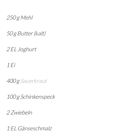
250 g Mehl
50 g Butter (kalt)
2 EL Joghurt
1 Ei
400 g
Sauerkraut
100 g Schinkenspeck
2 Zwiebeln
1 EL Gänseschmalz