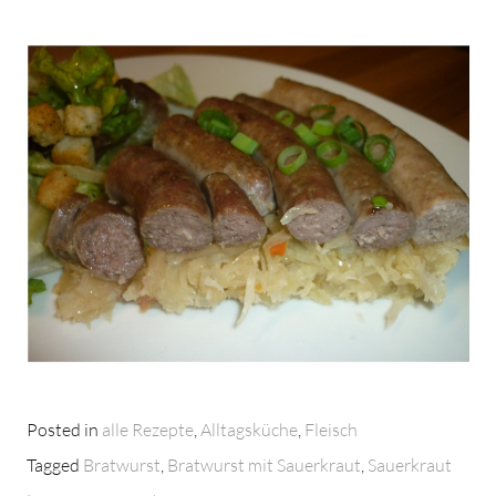
Posted in
alle Rezepte
,
Alltagsküche
,
Fleisch
Tagged
Bratwurst
,
Bratwurst mit Sauerkraut
,
Sauerkraut