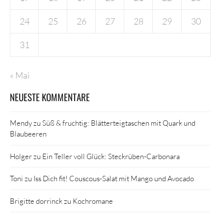
24
25
26
27
28
29
30
31
« Mai
NEUESTE KOMMENTARE
Mendy
zu
Süß & fruchtig: Blätterteigtaschen mit Quark und
Blaubeeren
Holger
zu
Ein Teller voll Glück: Steckrüben-Carbonara
Toni
zu
Iss Dich fit! Couscous-Salat mit Mango und Avocado
Brigitte dorrinck
zu
Kochromane