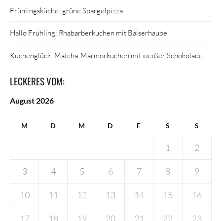
Frühlingsküche: grüne Spargelpizza
Hallo Frühling: Rhabarberkuchen mit Baiserhaube
Kuchenglück: Matcha-Marmorkuchen mit weißer Schokolade
LECKERES VOM:
August 2026
M
D
M
D
F
S
S
1
2
3
4
5
6
7
8
9
10
11
12
13
14
15
16
17
18
19
20
21
22
23