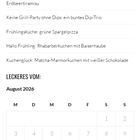
Erdbeertiramisu
Keine Grill-Party ohne Dips: ein buntes Dip-Trio
Frühlingsküche: grüne Spargelpizza
Hallo Frühling: Rhabarberkuchen mit Baiserhaube
Kuchenglück: Matcha-Marmorkuchen mit weißer Schokolade
LECKERES VOM:
August 2026
M
D
M
D
F
S
S
1
2
3
4
5
6
7
8
9