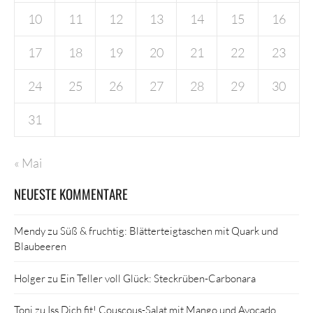
10
11
12
13
14
15
16
17
18
19
20
21
22
23
24
25
26
27
28
29
30
31
« Mai
NEUESTE KOMMENTARE
Mendy
zu
Süß & fruchtig: Blätterteigtaschen mit Quark und
Blaubeeren
Holger
zu
Ein Teller voll Glück: Steckrüben-Carbonara
Toni
zu
Iss Dich fit! Couscous-Salat mit Mango und Avocado