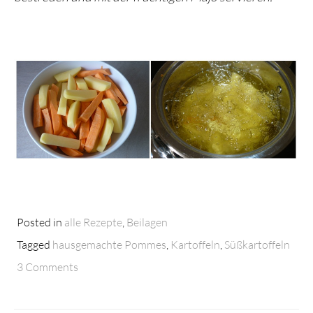
Posted in
alle Rezepte
,
Beilagen
Tagged
hausgemachte Pommes
,
Kartoffeln
,
Süßkartoffeln
3 Comments