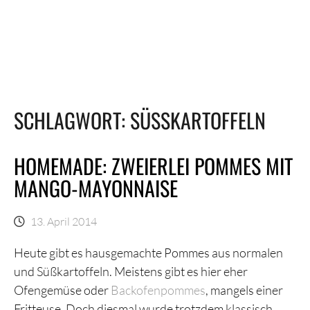
SCHLAGWORT:
SÜSSKARTOFFELN
HOMEMADE: ZWEIERLEI POMMES MIT
MANGO-MAYONNAISE
13. April 2014
Heute gibt es hausgemachte Pommes aus normalen
und Süßkartoffeln. Meistens gibt es hier eher
Ofengemüse oder
Backofenpommes
, mangels einer
Fritteuse. Doch diesmal wurde trotzdem klassisch