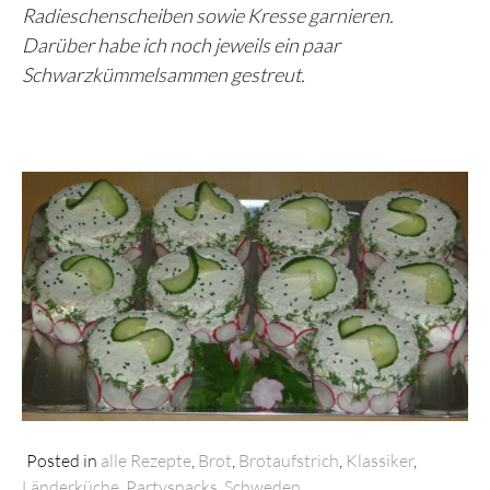
Radieschenscheiben sowie Kresse garnieren.
Darüber habe ich noch jeweils ein paar
Schwarzkümmelsammen gestreut.
Posted in
alle Rezepte
,
Brot
,
Brotaufstrich
,
Klassiker
,
Länderküche
,
Partysnacks
,
Schweden