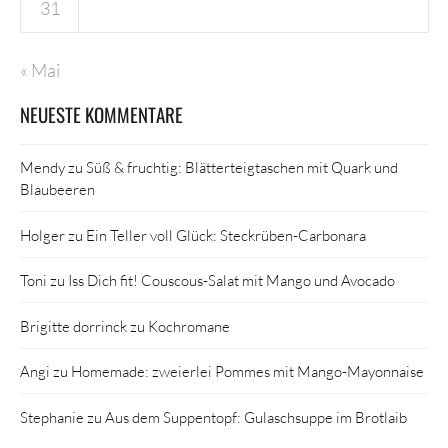
31
« Mai
NEUESTE KOMMENTARE
Mendy
zu
Süß & fruchtig: Blätterteigtaschen mit Quark und
Blaubeeren
Holger
zu
Ein Teller voll Glück: Steckrüben-Carbonara
Toni
zu
Iss Dich fit! Couscous-Salat mit Mango und Avocado
Brigitte dorrinck
zu
Kochromane
Angi
zu
Homemade: zweierlei Pommes mit Mango-Mayonnaise
Stephanie
zu
Aus dem Suppentopf: Gulaschsuppe im Brotlaib