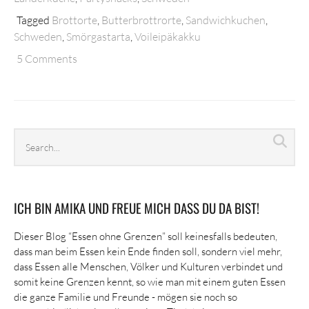
Tagged
Brottorte
,
Butterbrottrorte
,
Sandwichkuchen
,
Schweden
,
Smörgastarta
,
Voileipäkakku
5 Comments
Search
Sea
archives
ICH BIN AMIKA UND FREUE MICH DASS DU DA BIST!
Dieser Blog “Essen ohne Grenzen” soll keinesfalls bedeuten,
dass man beim Essen kein Ende finden soll, sondern viel mehr,
dass Essen alle Menschen, Völker und Kulturen verbindet und
somit keine Grenzen kennt, so wie man mit einem guten Essen
die ganze Familie und Freunde - mögen sie noch so