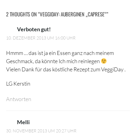
2 THOUGHTS ON “
VEGGIDAY: AUBERGINEN „CAPRESE“
”
Verboten gut!
10. DEZEMBER 2013 UM 16:00 UHR
Hmmm … das ist ja ein Essen ganz nach meinem
Geschmack, da könnte Ich mich reinlegen
Vielen Dank für das köstliche Rezept zum VeggiDay .
LG Kerstin
Antworten
Melli
30. NOVEMBER 2013 UM 20:27 UHR