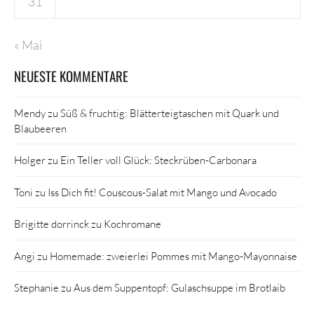
31
« Mai
NEUESTE KOMMENTARE
Mendy
zu
Süß & fruchtig: Blätterteigtaschen mit Quark und
Blaubeeren
Holger
zu
Ein Teller voll Glück: Steckrüben-Carbonara
Toni
zu
Iss Dich fit! Couscous-Salat mit Mango und Avocado
Brigitte dorrinck
zu
Kochromane
Angi
zu
Homemade: zweierlei Pommes mit Mango-Mayonnaise
Stephanie
zu
Aus dem Suppentopf: Gulaschsuppe im Brotlaib