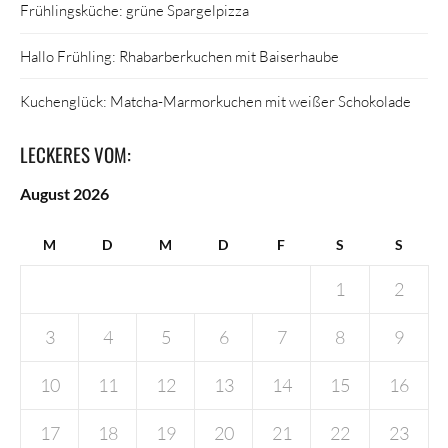
Frühlingsküche: grüne Spargelpizza
Hallo Frühling: Rhabarberkuchen mit Baiserhaube
Kuchenglück: Matcha-Marmorkuchen mit weißer Schokolade
LECKERES VOM:
August 2026
M
D
M
D
F
S
S
1
2
3
4
5
6
7
8
9
10
11
12
13
14
15
16
17
18
19
20
21
22
23