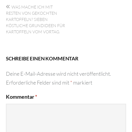
Beitragsnavigation
WAS MACHE ICH MIT
RESTEN VON GEKOCHTEN
KARTOFFELN? SIEBEN
KÖSTLICHE GRUNDIDEEN FÜR
KARTOFFELN VOM VORTAG.
SCHREIBE EINEN KOMMENTAR
Deine E-Mail-Adresse wird nicht veröffentlicht.
Erforderliche Felder sind mit
*
markiert
Kommentar
*