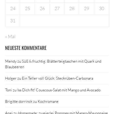
24
25
26
27
28
29
30
31
« Mai
NEUESTE KOMMENTARE
Mendy
zu
Süß & fruchtig: Blätterteigtaschen mit Quark und
Blaubeeren
Holger
zu
Ein Teller voll Glück: Steckrüben-Carbonara
Toni
zu
Iss Dich fit! Couscous-Salat mit Mango und Avocado
Brigitte dorrinck
zu
Kochromane
Angi
zu
Homemade: zweierlei Pommes mit Mango-Mayonnaise