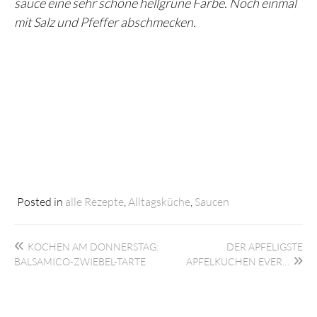
sauce eine sehr schöne hellgrüne Farbe. Noch einmal
mit Salz und Pfeffer abschmecken.
Posted in
alle Rezepte
,
Alltagsküche
,
Saucen
Beitragsnavigation
KOCHEN AM DONNERSTAG:
DER APFELIGSTE
BALSAMICO-ZWIEBEL-TARTE
APFELKUCHEN EVER…