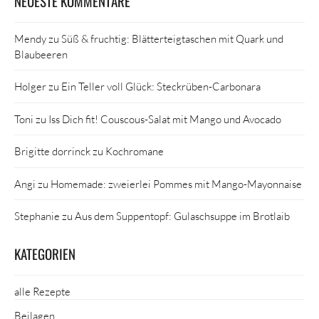
NEUESTE KOMMENTARE
Mendy
zu
Süß & fruchtig: Blätterteigtaschen mit Quark und
Blaubeeren
Holger
zu
Ein Teller voll Glück: Steckrüben-Carbonara
Toni
zu
Iss Dich fit! Couscous-Salat mit Mango und Avocado
Brigitte dorrinck
zu
Kochromane
Angi
zu
Homemade: zweierlei Pommes mit Mango-Mayonnaise
Stephanie
zu
Aus dem Suppentopf: Gulaschsuppe im Brotlaib
KATEGORIEN
alle Rezepte
Beilagen